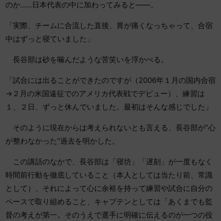
のか……日本代表の中に加わってみると――。
「実際、チームに合流した直後、胃が痛くなっちゃって、合宿
中はずっと寝ていました」
長谷部は砂を噛んだような苦笑いを浮かべる。
「試合には出ることができたのですが（2006年１月の国内合宿
→２月の米国遠征でのアメリカ代表戦でデビュー）、練習は
１、２日、ずっと休んでいました。最初はそんな感じでした」
そのように現在からは考えられないとも言える、長谷部が”心
が整わなかった”過去を明かした。
この講話のなかで、長谷部は「寝坊」「遅刻」が一度もなく
時間前行動を徹底していること（本人としては当たり前、常識
として）、それによって心に余裕を持って練習や試合に自分の
ペースで取り組めること、キャプテンとしては「あくまでも監
督の考えが第一。そのうえで選手に明確に伝えるのが一つの役