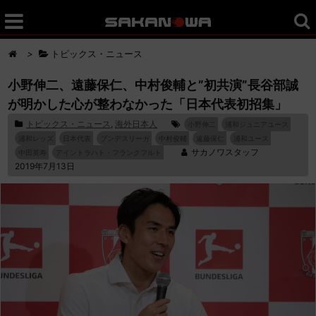
>
トピックス・ニュース
小野伸二、遠藤保仁、中村俊輔と”初共演”長谷部誠
が明かした心が整わなかった「日本代表初招集」
トピックス・ニュース
,
海外日本人
小野伸二
浦和ジュニアユース
浦和レッズ
日本代表
ブンデスリーガ
中村俊輔
遠藤保仁
浦和ユース
サカノワスタッフ
中田英寿
アイントラハト・フランクフルト
2019年7月13日