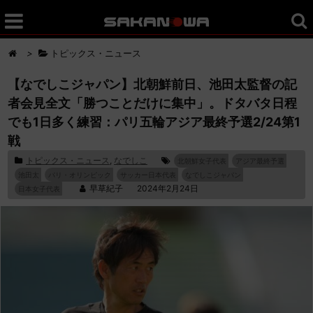
>
トピックス・ニュース
【なでしこジャパン】北朝鮮前日、池田太監督の記
者会見全文「勝つことだけに集中」。ドタバタ日程
でも1日多く練習：パリ五輪アジア最終予選2/24第1
戦
トピックス・ニュース
,
なでしこ
北朝鮮女子代表
アジア最終予選
池田太
パリ・オリンピック
サッカー日本代表
なでしこジャパン
早草紀子
2024年2月24日
日本女子代表