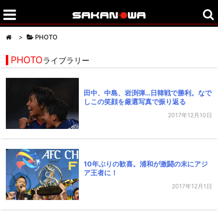
>
PHOTO
PHOTO
ライブラリー
田中、中島、岩渕弾…日韓戦で勝利。なで
しこの笑顔を厳選写真で振り返る
2017年12月10日
10年ぶりの歓喜。浦和が激闘の末にアジ
ア王者に！
2017年12月1日