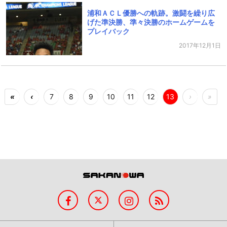
浦和ＡＣＬ優勝への軌跡。激闘を繰り広
げた準決勝、準々決勝のホームゲームを
プレイバック
2017年12月1日
«
‹
7
8
9
10
11
12
13
›
»