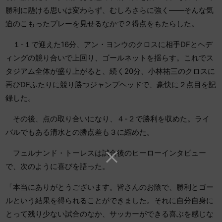
勝利に懸ける思いは変わらず、むしろさらに強く――そんな気
迫のこもったプレーを見せるなかで２得点をもたらした。
１-１で迎えた16分、アン・ヨンウのクロスに相手DFとヘデ
ィングの競り合いで上回り、ゴールネットを揺らす。これでス
タジアム全体が盛り上がると、続く20分、小林祐三のクロスに
再びDFふたりに競り勝つジャンプヘッドで、豪快に２点目を記
録した。
その後、点の取り合いになり、４-２で勝利を収めた。ライ
バルでもある清水との勝点差も３に縮めた。
フェルナンド・トーレスは試合後のヒーローインタビュー
で、次のように喜びを語った。
「本当にありがとうございます。皆さんのお陰で、勝利とゴー
ルという結果を得られることができました。それに自分自身に
とって残り少ない試合のなか、サッカーができる喜ぶを感じな