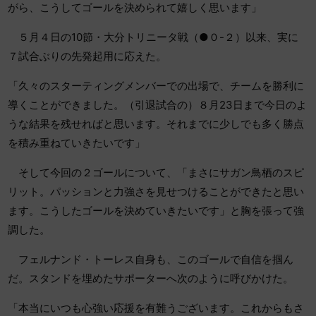
がら、こうしてゴールを決められて嬉しく思います」
５月４日の10節・大分トリニータ戦（●０-２）以来、実に
７試合ぶりの先発起用に応えた。
「久々のスターティングメンバーでの出場で、チームを勝利に
導くことができました。（引退試合の）８月23日まで今日のよ
うな結果を残せればと思います。それまでに少しでも多く勝点
を積み重ねていきたいです」
そして今回の２ゴールについて、「まさにサガン鳥栖のスピ
リット。パッションと力強さを見せつけることができたと思い
ます。こうしたゴールを決めていきたいです」と胸を張って強
調した。
フェルナンド・トーレス自身も、このゴールで自信を掴ん
だ。スタンドを埋めたサポーターへ次のように呼びかけた。
「本当にいつも心強い応援を有難うございます。これからもさ