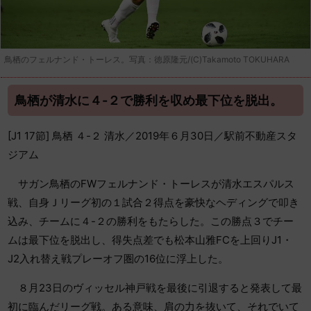
鳥栖のフェルナンド・トーレス。写真：徳原隆元/(C)Takamoto TOKUHARA
鳥栖が清水に４-２で勝利を収め最下位を脱出。
[J1 17節] 鳥栖 ４-２ 清水／2019年６月30日／駅前不動産スタ
ジアム
サガン鳥栖のFWフェルナンド・トーレスが清水エスパルス
戦、自身Ｊリーグ初の１試合２得点を豪快なヘディングで叩き
込み、チームに４-２の勝利をもたらした。この勝点３でチー
ムは最下位を脱出し、得失点差でも松本山雅FCを上回りJ1・
J2入れ替え戦プレーオフ圏の16位に浮上した。
８月23日のヴィッセル神戸戦を最後に引退すると発表して最
初に臨んだリーグ戦。ある意味、肩の力を抜いて、それでいて