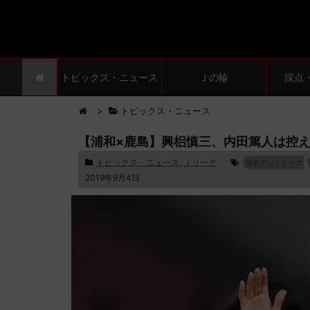
トピックス・ニュース
Ｊの輪
採点
>
トピックス・ニュース
【浦和×鹿島】興梠慎三、内田篤人は控
トピックス・ニュース
,
Ｊリーグ
鹿島アントラーズ
2019年9月4日