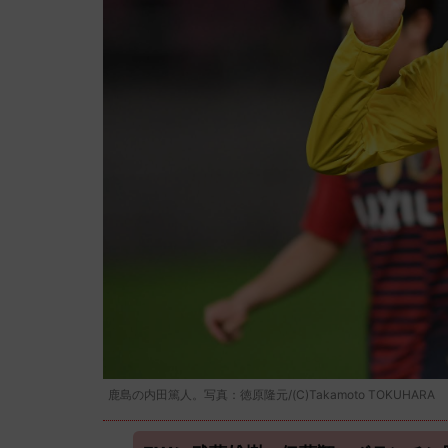
鹿島の内田篤人。写真：徳原隆元/(C)Takamoto TOKUHARA