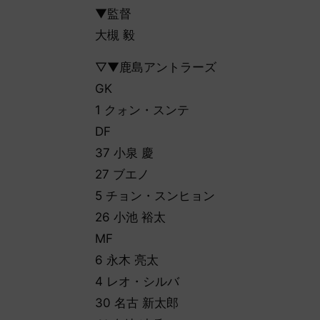
▼監督
大槻 毅
▽▼鹿島アントラーズ
GK
1 クォン・スンテ
DF
37 小泉 慶
27 ブエノ
5 チョン・スンヒョン
26 小池 裕太
MF
6 永木 亮太
4 レオ・シルバ
30 名古 新太郎