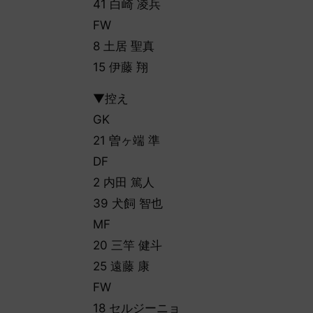
41 白崎 凌兵
FW
8 土居 聖真
15 伊藤 翔
▼控え
GK
21 曽ヶ端 準
DF
2 内田 篤人
39 犬飼 智也
MF
20 三竿 健斗
25 遠藤 康
FW
18 セルジーニョ