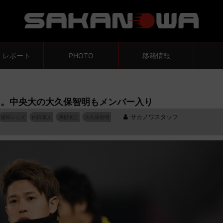
・レポート
PHOTO
移籍情報
え。中央大の大久保智明もメンバー入り
サカノワスタッフ
浦和レッズ
内田篤人
興梠慎三
大久保智明