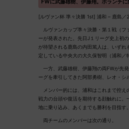
FWに武藤雄樹、伊藤翔。ボランチに
[ルヴァン杯 準々決勝 1st] 浦和 – 鹿
ルヴァンカップ準々決勝・第１戦（ファ
ーが発表された。先日J１リーグ史上初
が待望される鹿島の内田篤人は、いずれ
定している中央大の大久保智明（浦和／
一方、武藤雄樹、伊藤翔の両FWが先発
ーグを牽引してきた阿部勇樹、レオ・シ
メンバー的には、浦和はこれまで控えの
戦力の台頭や復活を期待する顔触れに。
地に乗り込み、あくまでも勝利を目指す
両チームのメンバーは次の通り。