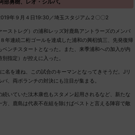
阿部勇樹、レオ・シルバ。
島／2019年９月４日19:30／埼玉スタジアム２〇〇2
ーストレグ）の浦和レッズ対鹿島アントラーズのメンバ
の８年連続二桁ゴールを達成した浦和の興梠慎三、先発復帰
もベンチスタートとなった。また、来季浦和への加入が内
特別指定）が控えに入った。
に名を連ね、この試合のキーマンとなってきそうだ。Jリ
ルバ、両ボランチの対決にも注目が集まる。
続いていた汰木康也もスタメン起用されるなど、新たな
一方、鹿島は代表不在組を除けばベストと言える陣容で敵
。