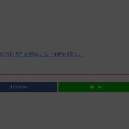
GK西川周作が警戒する「中断の増加」
Facebook
LINE