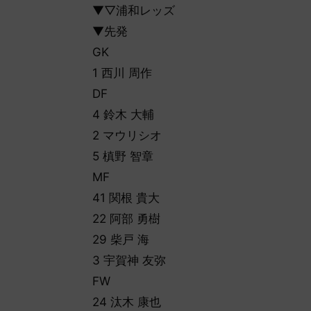
▼▽浦和レッズ
▼先発
GK
1 西川 周作
DF
4 鈴木 大輔
2 マウリシオ
5 槙野 智章
MF
41 関根 貴大
22 阿部 勇樹
29 柴戸 海
3 宇賀神 友弥
FW
24 汰木 康也