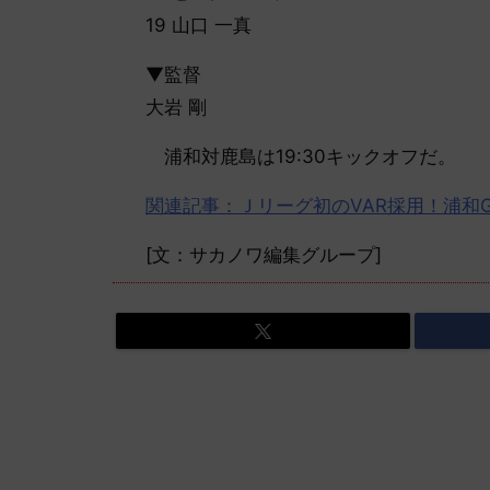
19 山口 一真
▼監督
大岩 剛
浦和対鹿島は19:30キックオフだ。
関連記事：Ｊリーグ初のVAR採用！浦和
[文：サカノワ編集グループ]