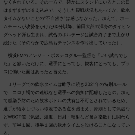
なくされている。その一方で、確かにスタンドにいるとこの日
はまずまずの冷え込みで、そうした観戦状況もあってか、飲水
タイムがないことの“不自然さ”は感じなかった。加えて、ホー
ムチームが攻勢をかけた60分以降、前田大然の渾身のダイビン
グヘッド弾も生まれ、試合のボルテージは試合終了まで上がり
続けた（そのなかで広島もチャンスを作り出していった）。
横浜FMのアンジェ・ポステコグルー監督も「いい試合でし
た」と頷いただけに、選手にとっても、観客にとっても、プラ
スに働いた面はあったと言えた。
Ｊリーグでの飲水タイムは昨季に続き2021年の特別ルール
で、コロナ禍での連戦など選手への負担に配慮したもの。加え
て感染予防のため飲水ボトルの共有は不可とされているため、
選手が給水しづらい環境である点を踏まえ、原則として気温な
どWBGT値（気温、湿度、日射・輻射など暑さ指数）に関わら
ず、前半１回、後半１回の飲水タイムを設けることになってい
る。