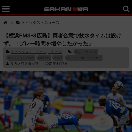
>
トピックス・ニュース
【横浜FM3-3広島】両者合意で飲水タイムは設け
ず。「プレー時間を増やしたかった」
トピックス・ニュース
,
Ｊリーグ
横浜F・マリノス
サンフレッチェ広島
前田大然
城福浩
アンジェ・ポステコグルー
サカノワスタッフ
2021年3月7日