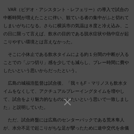
VAR（ビデオ・アシスタント・レフェリー）の導入で試合の
中断時間が増えたことに伴い、観ている者の集中がふと切れて
しまいがちになる。さらに横浜市の気温は８度と冷え込み、こ
の日に限って言えば、飲水の目的である脱水症状や熱中症が起
こりやすい環境とは言えなかった。
そこに小休止である飲水タイムによる約１分間の中断が入る
ことでの「ぶつ切り」感を少しでも減らし、プレー時間に費や
したいという思いからだったという。
広島の城福浩監督は試合後、「我々もF・マリノスも飲水タ
イムをなくして、アクチュアルプレーイングタイムを増やし
て、試合をより魅力的なものにしたいという思いで一致しまし
た」と説明していた。
ただ、試合終盤には広島のセンターバックである荒木隼人
が、水分不足で起こりがちな足が攣ったために途中交代を余儀