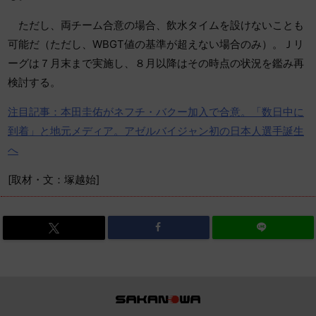
ただし、両チーム合意の場合、飲水タイムを設けないことも
可能だ（ただし、WBGT値の基準が超えない場合のみ）。Ｊリ
ーグは７月末まで実施し、８月以降はその時点の状況を鑑み再
検討する。
注目記事：本田圭佑がネフチ・バクー加入で合意。「数日中に
到着」と地元メディア。アゼルバイジャン初の日本人選手誕生
へ
[取材・文：塚越始]