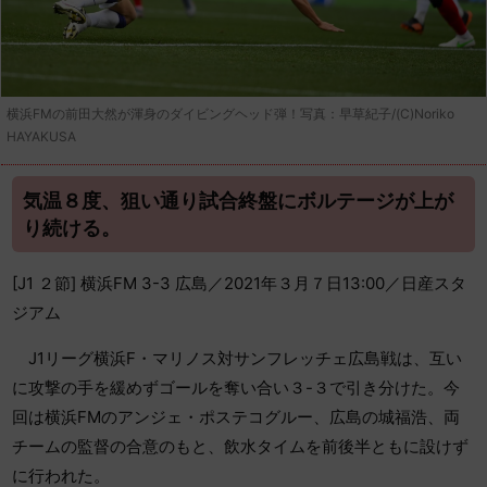
横浜FMの前田大然が渾身のダイビングヘッド弾！写真：早草紀子/(C)Noriko
HAYAKUSA
気温８度、狙い通り試合終盤にボルテージが上が
り続ける。
[J1 ２節] 横浜FM 3-3 広島／2021年３月７日13:00／日産スタ
ジアム
J1リーグ横浜F・マリノス対サンフレッチェ広島戦は、互い
に攻撃の手を緩めずゴールを奪い合い３-３で引き分けた。今
回は横浜FMのアンジェ・ポステコグルー、広島の城福浩、両
チームの監督の合意のもと、飲水タイムを前後半ともに設けず
に行われた。