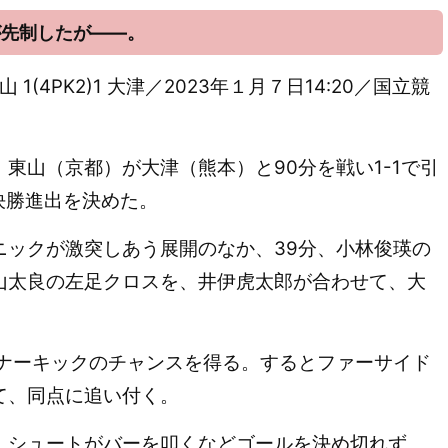
が先制したが――。
1(4PK2)1 大津／2023年１月７日14:20／国立競
、東山（京都）が大津
（熊本）と90分を戦い1-1で引
の決勝進出を決めた。
ックが激突しあう展開のなか、39分、小林俊瑛の
山太良の左足クロスを、
井伊虎太郎が合わせて、大
ナーキックのチャンスを得る。するとファーサイド
て、同点に追い付く。
シュートがバーを叩くなどゴールを決め切れず。