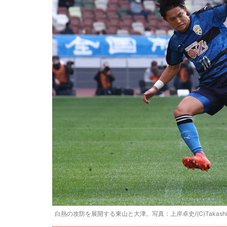
白熱の攻防を展開する東山と大津。写真：上岸卓史/(C)Takashi U