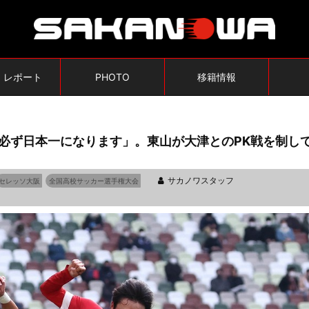
・レポート
PHOTO
移籍情報
必ず日本一になります」。東山が大津とのPK戦を制し
サカノワスタッフ
セレッソ大阪
全国高校サッカー選手権大会