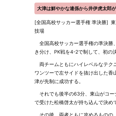
大津は鮮やかな連係から井伊虎太郎
[全国高校サッカー選手権 準決勝] 東山 
技場
全国高校サッカー選手権の準決勝
き分け、
PK戦を4-2で制して、初
両チームともにハイレベルなテクニ
ワンツーで左サイドを抜け出した香
津が先制に成功する。
それでも後半の63分、東山がコー
で受けた松橋啓太が持ち込んで決め
その後、両者ともに攻めるものの、