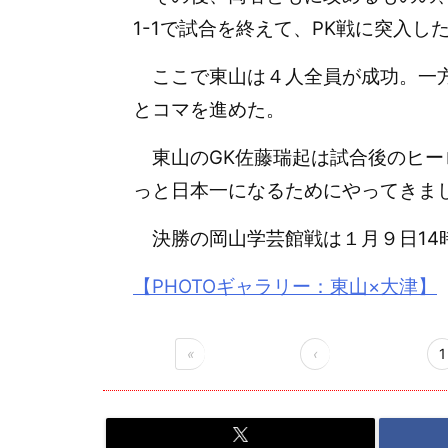
1-1で試合を終えて、PK戦に突入し
ここで東山は４人全員が成功。一方
とコマを進めた。
東山のGK佐藤瑞起は試合後のヒー
っと日本一になるためにやってきま
決勝の岡山学芸館戦は１月９日14
【PHOTOギャラリー：東山×大津】
«
‹
1