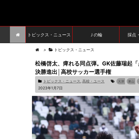
トピックス・ニュース
Ｊの輪
採点
>
トピックス・ニュース
松橋啓太、痺れる同点弾。GK佐藤瑞起「
決勝進出│高校サッカー選手権
トピックス・ニュース
,
高校・ユース
大津
東山
2023年1月7日