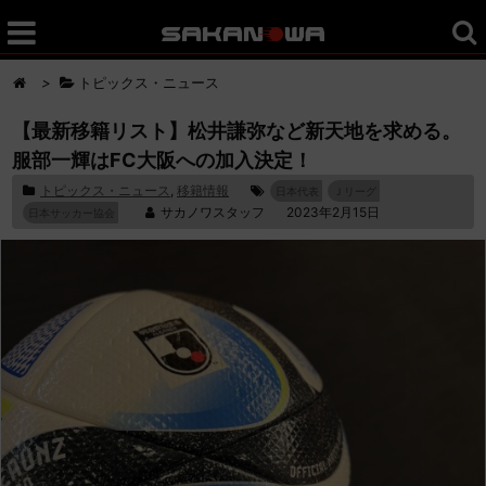
>
トピックス・ニュース
【最新移籍リスト】松井謙弥など新天地を求める。
服部一輝はFC大阪への加入決定！
トピックス・ニュース
,
移籍情報
日本代表
Ｊリーグ
サカノワスタッフ
2023年2月15日
日本サッカー協会