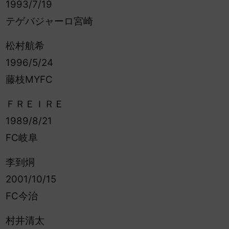
1993/7/19
テゲバジャーロ宮崎
松村航希
1996/5/24
藤枝MYFC
ＦＲＥＩＲＥ
1989/8/21
FC岐阜
李到烔
2001/10/15
FC今治
村井清太