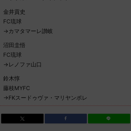
金井貢史
FC
琉球
→カマタマーレ讃岐
沼田圭悟
FC琉球
→レノファ山口
鈴木惇
藤枝MYFC
→FKスードゥヴァ・マリヤンポレ