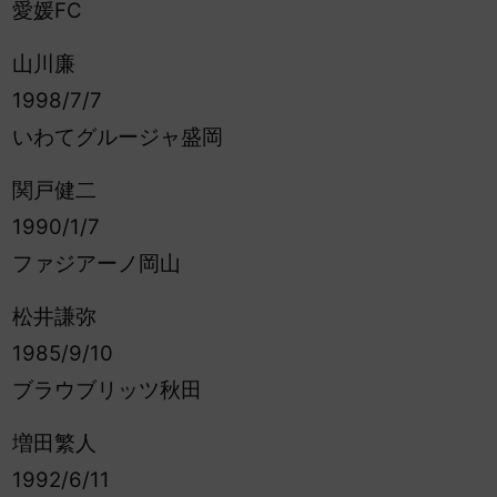
愛媛FC
山川廉
1998/7/7
いわてグルージャ盛岡
関戸健二
1990/1/7
ファジアーノ岡山
松井謙弥
1985/9/10
ブラウブリッツ秋田
増田繁人
1992/6/11