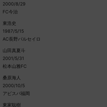
2000/8/29
FC今治
東浩史
1987/5/15
AC長野パルセイロ
山田真夏斗
2001/5/31
松本山雅FC
桑原海人
2000/10/5
アビスパ福岡
東家聡樹