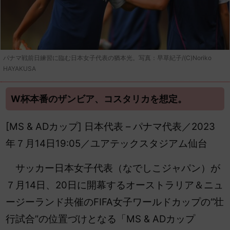
パナマ戦前日練習に臨む日本女子代表の猶本光。写真：早草紀子/(C)Noriko
HAYAKUSA
W杯本番のザンビア、コスタリカを想定。
[MS & ADカップ] 日本代表 – パナマ代表／2023
年７月14日19:05／ユアテックスタジアム仙台
サッカー日本女子代表（なでしこジャパン）が
７月14日、20日に開幕するオーストラリア＆ニュ
ージーランド共催のFIFA女子ワールドカップの“壮
行試合”の位置づけとなる「MS & ADカップ