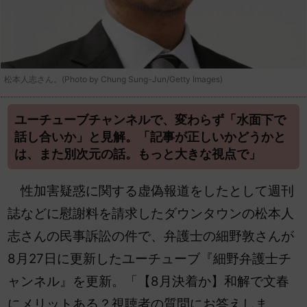
松本人志さん。(Photo by Chung Sung-Jun/Getty Images)
ユーチューブチャンネルで、変わらず「水面下で
話し合いか」と見解。「記事が正しいかどうかと
は、また別次元の話。もっと大きな視点で」
性加害疑惑に関する虚偽報道をしたとして週刊
誌などに慰謝料を請求したダウンタウンの松本人
志さんの民事訴訟の件で、弁護士の細野敦さんが
8月27日に更新した
ユーチューブ『細野弁護士チ
ャンネル』を更新。「【8月決着か】和解で文春
にメリットある？視聴者の質問にお答えしま