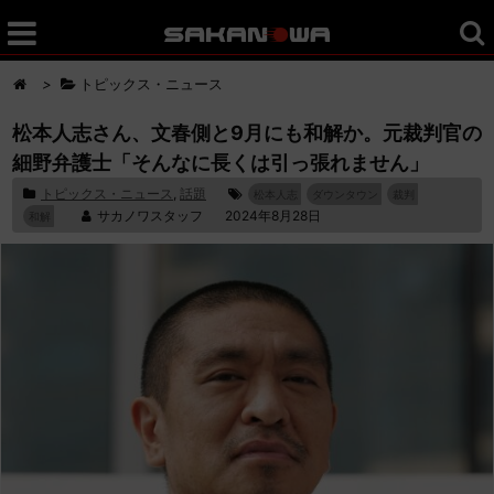
>
トピックス・ニュース
松本人志さん、文春側と9月にも和解か。元裁判官の
細野弁護士「そんなに長くは引っ張れません」
トピックス・ニュース
,
話題
松本人志
ダウンタウン
裁判
サカノワスタッフ
2024年8月28日
和解