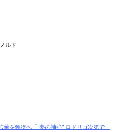
ーノルド
笘薫
を獲得へ「“夢の補強” ロドリゴ次第で」