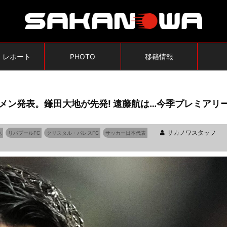
・レポート
PHOTO
移籍情報
メン発表。鎌田大地が先発! 遠藤航は…今季プレミアリ
サカノワスタッフ
地
リバプールFC
クリスタル・パレスFC
サッカー日本代表