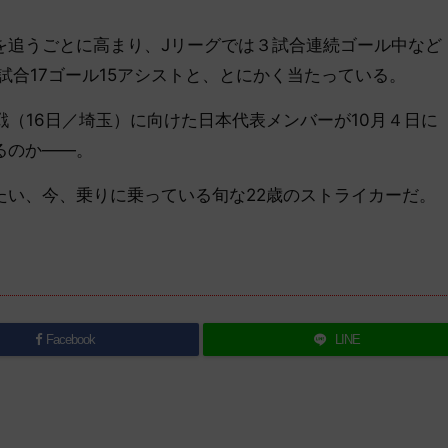
追うごとに高まり、Jリーグでは３試合連続ゴール中など
試合17ゴール15アシストと、とにかく当たっている。
（16日／埼玉）に向けた日本代表メンバーが10月４日に
るのか――。
い、今、乗りに乗っている旬な22歳のストライカーだ。
Facebook
LINE