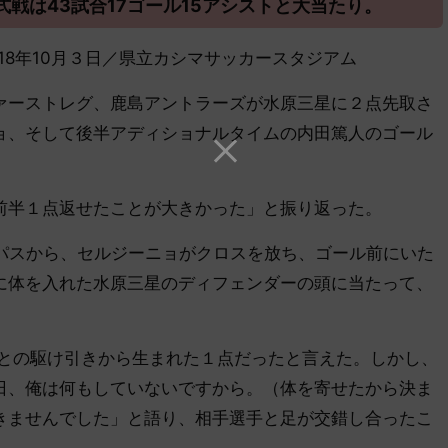
戦は43試合17ゴール15アシストと大当たり。
三星／2018年10月３日／県立カシマサッカースタジアム
ーストレグ、鹿島アントラーズが水原三星に２点先取さ
ョ、そして後半アディショナルタイムの内田篤人のゴール
半１点返せたことが大きかった」と振り返った。
パスから、セルジーニョがクロスを放ち、ゴール前にいた
に体を入れた水原三星のディフェンダーの頭に当たって、
との駆け引きから生まれた１点だったと言えた。しかし、
日、俺は何もしていないですから。（体を寄せたから決ま
きませんでした」と語り、相手選手と足が交錯し合ったこ