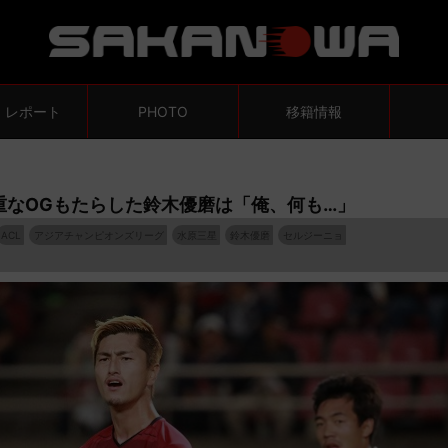
・レポート
PHOTO
移籍情報
重なOGもたらした鈴木優磨は「俺、何も…」
ACL
アジアチャンピオンズリーグ
水原三星
鈴木優磨
セルジーニョ