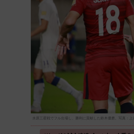
水原三星戦でフル出場し、勝利に貢献した鈴木優磨。写真：上岸卓史/(C