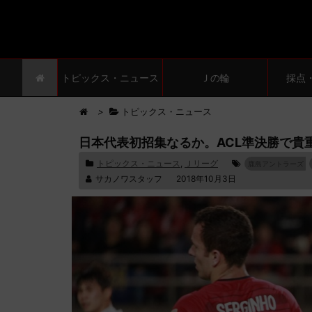
トピックス・ニュース
Ｊの輪
採点
>
トピックス・ニュース
日本代表初招集なるか。ACL準決勝で貴
トピックス・ニュース
,
Ｊリーグ
鹿島アントラーズ
サカノワスタッフ
2018年10月3日