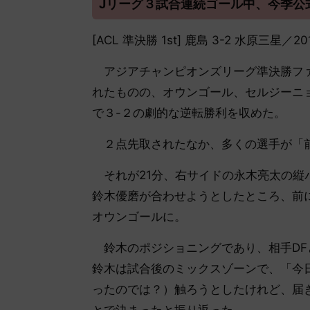
Jリーグ３試合連続ゴール中、今季公式
[ACL 準決勝 1st] 鹿島 3-2 水原
アジアチャンピオンズリーグ準決勝ファ
れたものの、オウンゴール、セルジーニ
で３-２の劇的な逆転勝利を収めた。
２点先取されたなか、多くの選手が「前
それが21分、右サイドの永木亮太の縦
鈴木優磨が合わせようとしたところ、前
オウンゴールに。
鈴木のポジショニングであり、相手DF
鈴木は試合後のミックスゾーンで、「今
ったのでは？）触ろうとしたけれど、届
とで決まったと振り返った。