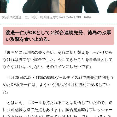
横浜FCの渡邊一仁。写真：徳原隆元/(C)Takamoto TOKUHARA
渡邊一仁がCBとして２試合連続先発、徳島のぶ厚
い攻撃を食い止める。
「展開的にも球際の競り合い、それに切り替えをしっかりやら
なければ勝てない試合でした。今回できたことを最低限として
ならなければいけない。そのラインにしたいです」
４月28日のJ2・11節の徳島ヴォルティス戦で無失点勝利を収
めたDF渡邊一仁は、ようやく掴んだ４月初勝利に安堵してい
た。
とはいえ、「ボールを持たれることは覚悟していたので、逆
に共通意識も持てた点もあります。試合開始時はプレッシャー
に呑まれたものの徐々に慣れていけました。でも……いろんな