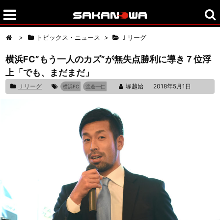
>
トピックス・ニュース
>
Ｊリーグ
横浜FC”もう一人のカズ”が無失点勝利に導き７位浮
上「でも、まだまだ」
Ｊリーグ
塚越始
2018年5月1日
横浜FC
渡邊一仁