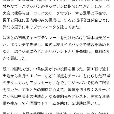
希をなでしこジャパンのキャプテンに指名してきた。しかし今
大会は熊谷らヨーロッパのリーグでプレーする選手は不在で、
男子と同様に国内組のみの構成に。すると指揮官は試合ごとに
異なる選手にキャプテンマークを託してきた。
韓国との初戦でキャプテンマークを付けたのは宇津木瑠美だっ
た。ボランチで先発し、最後は左サイドバックで試合を締める
など、試合状況に応じたポリバレントぶりを発揮し、勝利に大
きく貢献した。
続く中国戦では、中島依美がその役目を担った。第１戦で途中
出場から自身の１ゴールなど２得点をチームにもたらした27歳
のテクニカルなアタッカーが、なでしこジャパンで初めて腕章
を巻いた。するとその期待に応えて、敵陣を切り裂くスルーパ
スから田中美南の決勝点となる先制弾をアシスト。豊富な運動
量を生かして守備面でもチームを助け、２連勝に導いた。
果たして、今日の北朝鮮では、誰がキャプテンマークを付ける