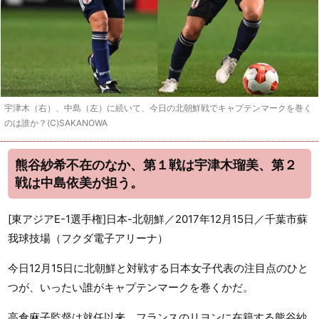
宇津木（右）、中島（左）に続いて、今日の北朝鮮戦でキャプテンマークを巻く
のは誰か？(C)SAKANOWA
熊谷紗希不在のなか、第１戦は宇津木瑠美、第２
戦は中島依美が担う。
[東アジアE-1選手権]日本-北朝鮮／2017年12月15日／千葉市蘇
我球技場（フクダ電子アリーナ）
今日12月15日に北朝鮮と対戦する日本女子代表の注目点のひと
つが、いったい誰がキャプテンマークを巻くかだ。
高倉麻子監督は就任以来、フランスのリヨンに在籍する熊谷紗