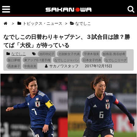
>
トピックス・ニュース
>
なでしこ
なでしこの日替わりキャプテン、３試合目は誰？勝
てば「大役」が待っている
なでしこ
池田咲紀子
北朝鮮女子代表
宇津木瑠美
鮫島彩.熊谷紗希
阪口夢穂
東アジアE-1選手権
なでしこジャパン
日本女子代表
なでしこリーグ
サカノワスタッフ
2017年12月15日
高倉麻子
中島依美