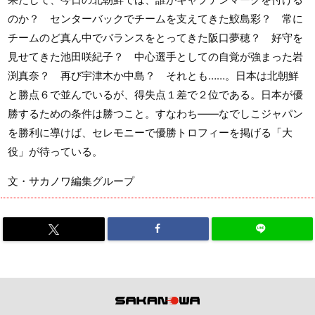
のか？ センターバックでチームを支えてきた鮫島彩？ 常に
チームのど真ん中でバランスをとってきた阪口夢穂？ 好守を
見せてきた池田咲紀子？ 中心選手としての自覚が強まった岩
渕真奈？ 再び宇津木か中島？ それとも……。日本は北朝鮮
と勝点６で並んでいるが、得失点１差で２位である。日本が優
勝するための条件は勝つこと。すなわち――なでしこジャパン
を勝利に導けば、セレモニーで優勝トロフィーを掲げる「大
役」が待っている。
文・サカノワ編集グループ