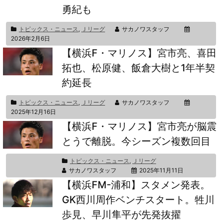
勇紀も
トピックス・ニュース
,
Ｊリーグ
サカノワスタッフ
2026年2月6日
【横浜F・マリノス】宮市亮、喜田
拓也、松原健、飯倉大樹と1年半契
約延長
トピックス・ニュース
,
Ｊリーグ
サカノワスタッフ
2025年12月16日
【横浜F・マリノス】宮市亮が脳震
とうで離脱。今シーズン複数回目
トピックス・ニュース
,
Ｊリーグ
サカノワスタッフ
2025年11月11日
【横浜FM-浦和】スタメン発表。
GK西川周作ベンチスタート。牲川
歩見、早川隼平が先発抜擢