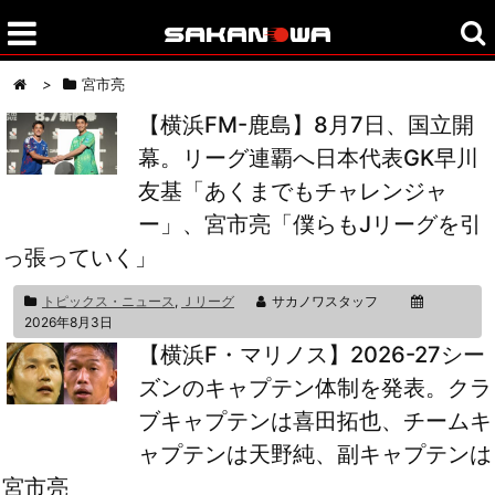
>
宮市亮
【横浜FM-鹿島】8月7日、国立開
幕。リーグ連覇へ日本代表GK早川
友基「あくまでもチャレンジャ
ー」、宮市亮「僕らもJリーグを引
っ張っていく」
トピックス・ニュース
,
Ｊリーグ
サカノワスタッフ
2026年8月3日
【横浜F・マリノス】2026-27シー
ズンのキャプテン体制を発表。クラ
ブキャプテンは喜田拓也、チームキ
ャプテンは天野純、副キャプテンは
宮市亮