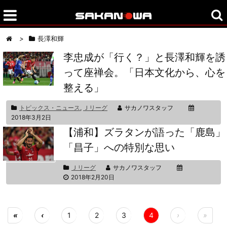
>
長澤和輝
李忠成が「行く？」と長澤和輝を誘
って座禅会。「日本文化から、心を
整える」
トピックス・ニュース
,
Ｊリーグ
サカノワスタッフ
2018年3月2日
【浦和】ズラタンが語った「鹿島」
「昌子」への特別な思い
Ｊリーグ
サカノワスタッフ
2018年2月20日
«
‹
1
2
3
4
›
»