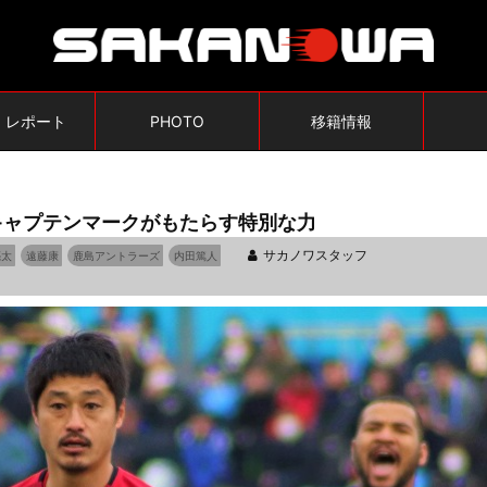
・レポート
PHOTO
移籍情報
キャプテンマークがもたらす特別な力
サカノワスタッフ
亮太
遠藤康
鹿島アントラーズ
内田篤人