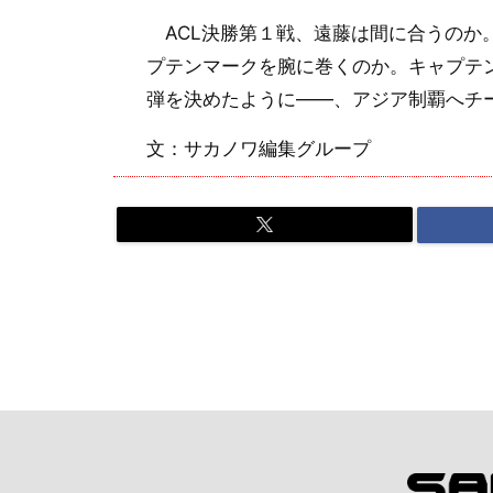
ACL決勝第１戦、遠藤は間に合うのか
プテンマークを腕に巻くのか。キャプテ
弾を決めたように――、アジア制覇へチー
文：サカノワ編集グループ