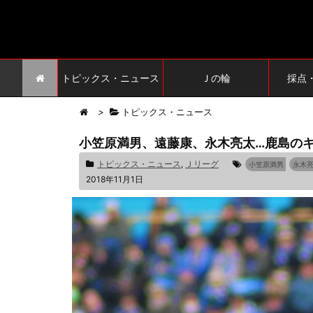
トピックス・ニュース
Ｊの輪
採点
>
トピックス・ニュース
小笠原満男、遠藤康、永木亮太…鹿島の
トピックス・ニュース
,
Ｊリーグ
小笠原満男
永木
2018年11月1日