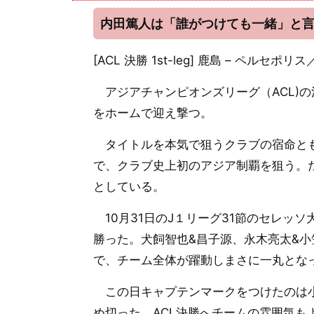
内田篤人は「誰がつけても一緒」と言
[ACL 決勝 1st-leg] 鹿島 – ペル
アジアチャンピオンズリーグ（ACL)
をホームで迎え撃つ。
タイトルを本気で狙うクラブの宿命とも
で、クラブ史上初のアジア制覇を狙う。
としている。
10月31日のJ１リーグ31節のセレッ
勝った。犬飼智也&昌子源、永木亮太&
で、チーム全体が躍動しまさに一丸とな
この日キャプテンマークをつけたのは小
め切った。ACL決勝へチームの雰囲気も