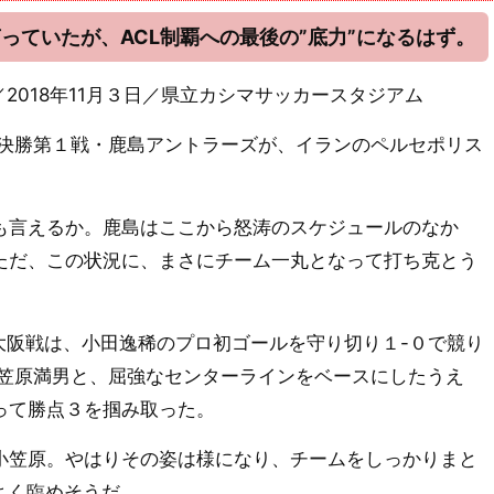
っていたが、ACL制覇への最後の”底力”になるはず。
セポリス／2018年11月３日／県立カシマサッカースタジアム
の決勝第１戦・鹿島アントラーズが、イランのペルセポリス
言えるか。鹿島はここから怒涛のスケジュールのなか
ただ、この状況に、まさにチーム一丸となって打ち克とう
ソ大阪戦は、小田逸稀のプロ初ゴールを守り切り１-０で競り
小笠原満男と、屈強なセンターラインをベースにしたうえ
って勝点３を掴み取った。
笠原。やはりその姿は様になり、チームをしっかりまと
よく臨めそうだ。