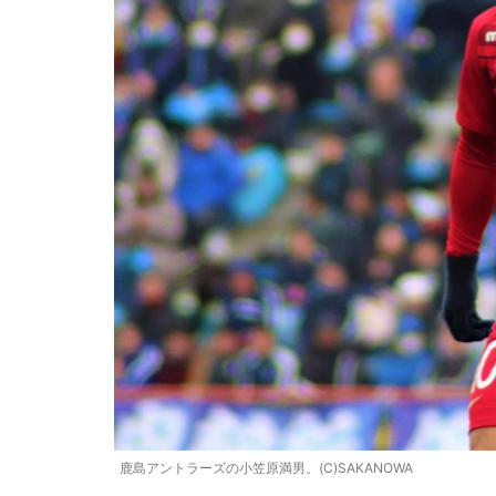
鹿島アントラーズの小笠原満男。(C)SAKANOWA