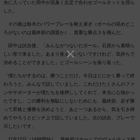
央に入っていた田中が泥臭く左足で合わせゴールネットを揺ら
した。
その後は栃木のパワープレーを耐え凌ぎ（ボールの収めどこ
ろがないのは最終節の課題か）、貴重な勝点３を掴んだ。
田中は試合後、「みんながつないだボール。石原から素晴ら
しい形で来ました。あまり覚えていないですけれど、気持ちで
決めることができました」とゴールシーンを振り返った。
「僕たちがするのは、勝つことだけ。今日はとにかく勝って終
わろうと、みんなで話していました。これだけたくさんのファ
ンやサポーターが僕たちを後押ししてくれて、本当に心強かっ
たですし、この勝利を無駄にしないためにも、最終節、必ず勝
って昇格と優勝を決めようと、あと一つあるから、気を引き締
めてやろうとピッチ上で話していました。次の試合、プレーで
示したいです」
11月17日（14時開始）、最終節はホームでのヴォルティス徳