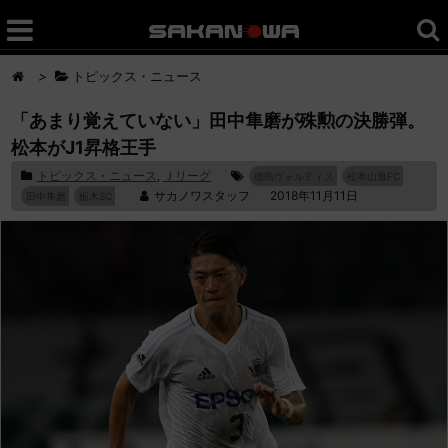
>
トピックス・ニュース
「あまり覚えていない」田中隼磨が殊勲の決勝弾。
松本がJ1昇格王手
トピックス・ニュース
,
Ｊリーグ
徳島ヴォルティス
松本山雅FC
サカノワスタッフ
2018年11月11日
田中隼磨
栃木SC