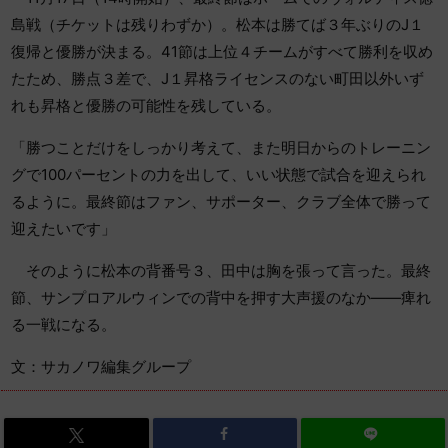
島戦（チケットは残りわずか）。松本は勝てば３年ぶりのJ１
復帰と優勝が決まる。41節は上位４チームがすべて勝利を収め
たため、勝点３差で、J１昇格ライセンスのない町田以外いず
れも昇格と優勝の可能性を残している。
「勝つことだけをしっかり考えて、また明日からのトレーニン
グで100パーセントの力を出して、いい状態で試合を迎えられ
るように。最終節はファン、サポーター、クラブ全体で勝って
迎えたいです」
そのように松本の背番号３、田中は胸を張って言った。最終
節、サンプロアルウィンでの背中を押す大声援のなか――痺れ
る一戦になる。
文：サカノワ編集グループ