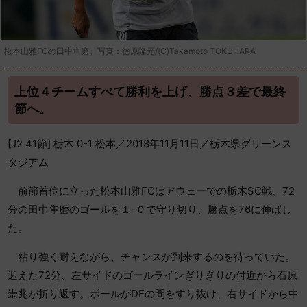
松本山雅FCの田中隼磨。写真：徳原隆元/(C)Takamoto TOKUHARA
上位４チームすべて勝利を上げ、勝点３差で最終
節へ。
[J2 41節] 栃木 0-1 松本／2018年11月11日／栃木県グリーンス
タジアム
前節首位に立った松本山雅FCはアウェーでの栃木SC戦、72
分の田中隼磨のゴールを１-０で守り切り、勝点を76に伸ばし
た。
粘り強く耐えながら、チャンスが到来するのを待っていた。
迎えた72分、左サイドのゴールラインぎりぎりの付近から石原
崇兆が折り返す。ボールがDFの間をすり抜け、右サイドから中