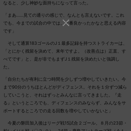
なると、少し神妙な面持ちになって言った。
「まあ……見ての通りの感じで、なんとも言えないです。これ
でも、今までの試合の中では、一番良かったかなと思える内容
です」
そして通算183ゴールのJ１最多記録を持つストライカーは、
「とにかく残留を決めて、来年ですよ。（改善点は）正直、す
べてです」と、是が非でもまずJ１残留を決めたいと強調し
た。
「自分たちが有利に立つ時間を少しずつ増やしていきたい。今
まで90分のうちほとんどがディフェンス。それを１分ずつ減ら
していこうと、それはずっとみんなに言ってきました。『走
る』というところでも、ディフェンスのみならず、みんなをサ
ポートするところでの走る回数を増やしていかないと」
今夏の磐田加入後はリーグ戦15試合２ゴール。８月の23節・
柏レイソル戦（〇２-０）、24節・鹿島アントラーズ戦（△１-