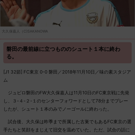
大久保嘉人（C)SAKANOWA
磐田の最前線に立つもののシュート１本に終わ
る。
[J1 32節] FC東京 0-0 磐田／2018年11月10日／味の素スタジア
ム
ジュビロ磐田のFW大久保嘉人は11月10日のFC東京戦に先発
し、３-４-２-１のセンターフォワードとして78分までプレー
したが、シュート１本のみでノーゴールに終わった。
試合後、大久保は昨季まで所属した古巣でもあるFC東京の選
手たちと笑顔をまじえて旧交を温めていた。ただ、試合の話に