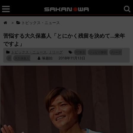
>
トピックス・ニュース
苦悩する大久保嘉人「とにかく残留を決めて…来年
ですよ」
トピックス・ニュース
,
Ｊリーグ
FC東京
ジュビロ磐田
Jリーグ
塚越始
2018年11月13日
J1
大久保嘉人