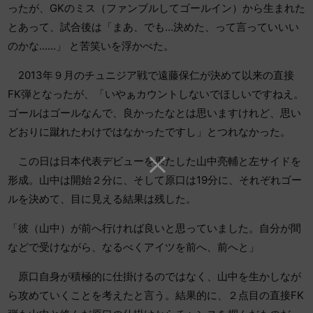
ったが、GKのミス（ファンブルしてゴールイン）から生まれた
とあって、試合後は「まあ、でも…決めた、って言っていいい
のかな……」 と苦笑いを浮かべた。
2013年９月のチュニジア戦で遠藤保仁が決めて以来の直接
FK弾となったが、「いやぁカウントしないでほしいですねえ。
ゴールはゴールなんで、良かったなとは思いますけれど、思い
どおりに蹴れたわけではなかったですし」とつれなかった。
この日は日本代表デビューを果たした山中亮輔と左サイドを
形成。山中は開始２分に、そして原口は19分に、それぞれゴー
ルを決めて、目に見える結果は残した。
「彼（山中）が前へ行ければ良いと思っていました。自分が間
などで受けながら、なるべくアイツを前へ、前へと」
原口自身が積極的に仕掛けるのではなく、山中を生かしなが
ら攻めていくことを考えたと言う。結果的に、２点目の直接FK