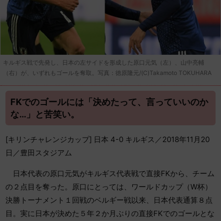
キルギス戦で先発し、日本の左サイドを形成した原口元気（左）、山中亮輔
（右）が、いずれもゴールを奪取。写真：徳原隆元/(C)Takamoto TOKUHARA
FKでのゴールには「決めたって、言っていいのか
な…」と苦笑い。
[キリンチャレンジカップ] 日本 4-0 キルギス／2018年11月20
日／豊田スタジアム
日本代表の原口元気がキルギス代表戦で直接FKから、チーム
の２点目を奪った。原口にとっては、ワールドカップ（W杯）
決勝トーナメント１回戦のベルギー戦以来、日本代表通算８点
目。実に日本が決めた５年２か月ぶりの直接FKでのゴールとな