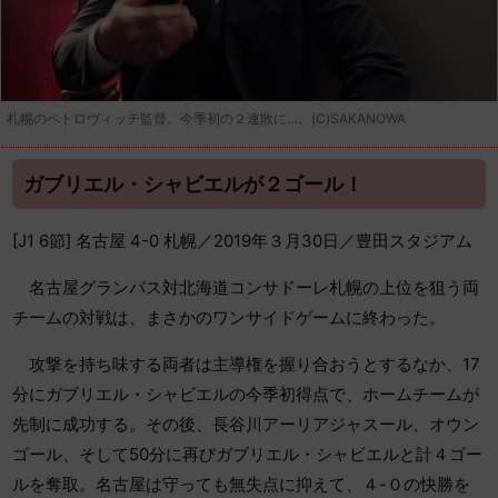
札幌のペトロヴィッチ監督。今季初の２連敗に…。(C)SAKANOWA
ガブリエル・シャビエルが２ゴール！
[J1 6節] 名古屋 4-0 札幌／2019年３月30日／豊田スタジアム
名古屋グランパス対北海道コンサドーレ札幌の上位を狙う両
チームの対戦は、まさかのワンサイドゲームに終わった。
攻撃を持ち味する両者は主導権を握り合おうとするなか、17
分にガブリエル・シャビエルの今季初得点で、ホームチームが
先制に成功する。その後、長谷川アーリアジャスール、オウン
ゴール、そして50分に再びガブリエル・シャビエルと計４ゴー
ルを奪取。名古屋は守っても無失点に抑えて、４-０の快勝を