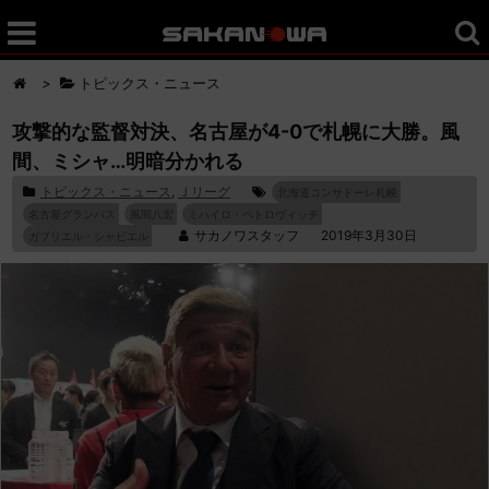
>
トピックス・ニュース
攻撃的な監督対決、名古屋が4-0で札幌に大勝。風
間、ミシャ…明暗分かれる
トピックス・ニュース
,
Ｊリーグ
北海道コンサドーレ札幌
名古屋グランパス
風間八宏
ミハイロ・ペトロヴィッチ
サカノワスタッフ
2019年3月30日
ガブリエル・シャビエル