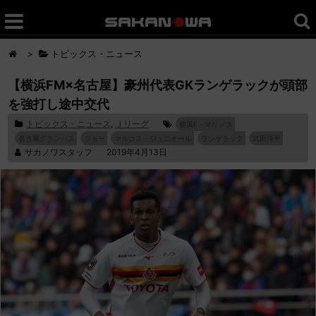
>
トピックス・ニュース
【横浜FM×名古屋】豪州代表GKランゲラックが頭部
を強打し途中交代
トピックス・ニュース
,
Ｊリーグ
横浜F・マリノス
名古屋グランパス
ジョー
マルコス・ジュニオール
ランゲラック
武田洋平
サカノワスタッフ
2019年4月13日