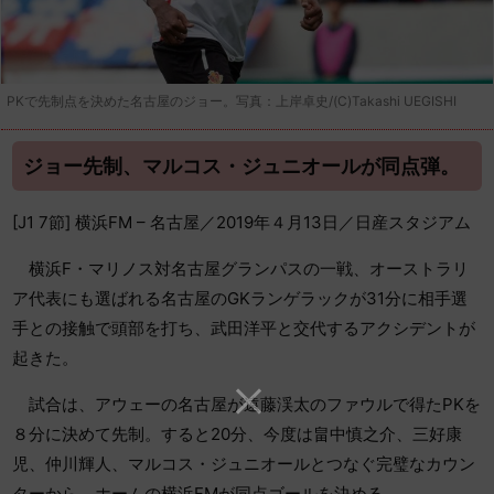
PKで先制点を決めた名古屋のジョー。写真：上岸卓史/(C)Takashi UEGISHI
ジョー先制、マルコス・ジュニオールが同点弾。
[J1 7節] 横浜FM – 名古屋／2019年４月13日／日産スタジアム
横浜F・マリノス対名古屋グランパスの一戦、オーストラリ
ア代表にも選ばれる名古屋のGKランゲラックが31分に相手選
手との接触で頭部を打ち、武田洋平と交代するアクシデントが
起きた。
試合は、アウェーの名古屋が遠藤渓太のファウルで得たPKを
８分に決めて先制。すると20分、今度は畠中慎之介、三好康
児、仲川輝人、マルコス・ジュニオールとつなぐ完璧なカウン
ターから、ホームの横浜FMが同点ゴールを決める。