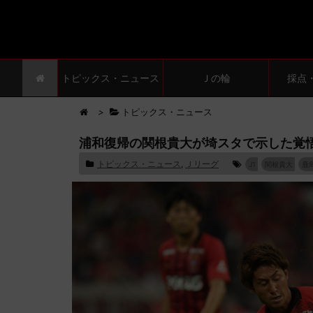
トピックス・ニュース
Ｊの輪
採点
>
トピックス・ニュース
浦和復帰の関根貴大が埼スタで示した覚
トピックス・ニュース
,
Ｊリーグ
J1
関根貴大
鹿