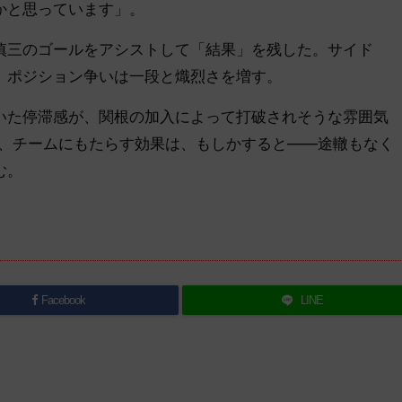
かと思っています」。
三のゴールをアシストして「結果」を残した。サイド
、ポジション争いは一段と熾烈さを増す。
た停滞感が、関根の加入によって打破されそうな雰囲気
が、チームにもたらす効果は、もしかすると――途轍もなく
む。
Facebook
LINE