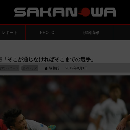
・レポート
PHOTO
移籍情報
悟「そこが通じなければそこまでの選手」
塚越始
2019年8月1日
島アントラーズ
浦和レッズ