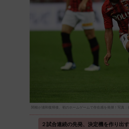
関根が浦和復帰後、初のホームゲームで存在感を発揮！写真：徳原隆元/
２試合連続の先発、決定機を作り出す