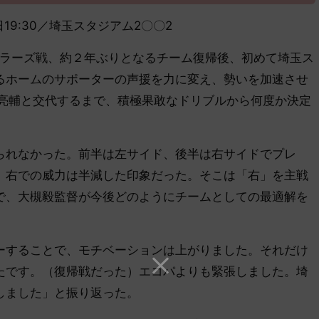
31日19:30／埼玉スタジアム2〇〇2
ラーズ戦、約２年ぶりとなるチーム復帰後、初めて埼玉ス
るホームのサポーターの声援を力に変え、勢いを加速させ
中亮輔と交代するまで、積極果敢なドリブルから何度か決定
れなかった。前半は左サイド、後半は右サイドでプレ
、右での威力は半減した印象だった。そこは「右」を主戦
で、大槻毅監督が今後どのようにチームとしての最適解を
。
することで、モチベーションは上がりました。それだけ
たです。（復帰戦だった）エコパよりも緊張しました。埼
しました」と振り返った。