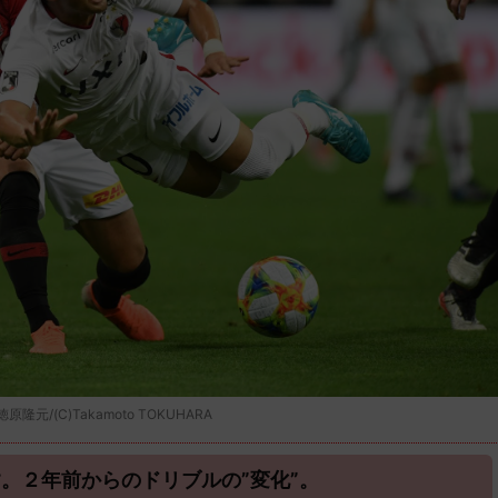
(C)Takamoto TOKUHARA
。２年前からのドリブルの”変化”。