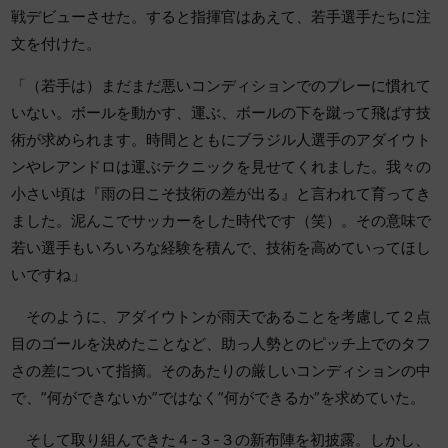
戦デビューさせた。すると指揮官はあえて、若手選手たちに注
文を付けた。
「（若手は）まだまだ悪いコンディションでのプレーに慣れて
いない。ボールを動かす、運ぶ、ボールの下を蹴って飛ばす技
術が求められます。時間とともにブラジル人選手のアダイウト
ンやレアンドロは運ぶテクニックを見せてくれました。我々の
小さい頃は『雨の日こそ技術の差が出る』と言われて育ってき
ました。泥んこでサッカーをした時代です（笑）。その意味で
若い選手もいろいろな経験を積んで、技術を高めていってほし
いですね」
そのように、アダイウトンが雨天であることを考慮して２点
目のゴールを決めたことなど、助っ人勢とのピッチ上でのタフ
さの差について指摘。そのあたりの厳しいコンディションの中
で、”何ができないか”ではなく”何ができるか”を求めていた。
そして取り組んできた４-３-３の新布陣を初披露。しかし、