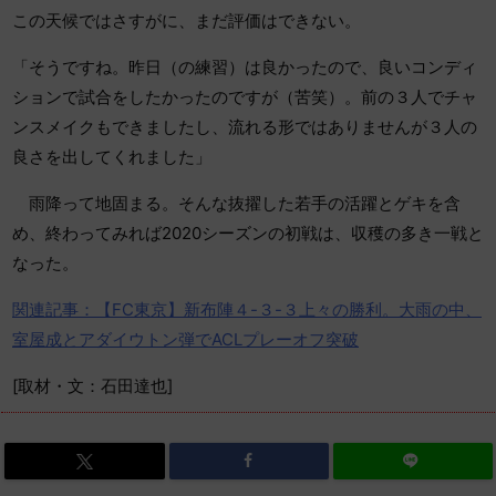
この天候ではさすがに、まだ評価はできない。
「そうですね。昨日（の練習）は良かったので、良いコンディ
ションで試合をしたかったのですが（苦笑）。前の３人でチャ
ンスメイクもできましたし、流れる形ではありませんが３人の
良さを出してくれました」
雨降って地固まる。そんな抜擢した若手の活躍とゲキを含
め、終わってみれば2020シーズンの初戦は、収穫の多き一戦と
なった。
関連記事：【FC東京】新布陣４-３-３上々の勝利。大雨の中、
室屋成とアダイウトン弾でACLプレーオフ突破
[取材・文：石田達也]