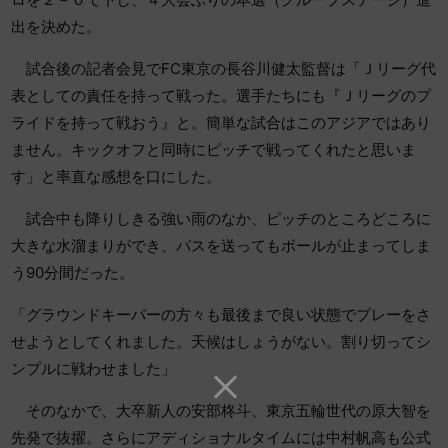
出を決めた。
試合後の記者会見でFC東京の長谷川健太監督は「Ｊリーグ代
表としての責任を持って戦った。選手たちにも『Ｊリーグのプ
ライドを持って戦おう』と。簡単な試合はこのアジアではあり
ません。キックオフと同時にピッチで戦ってくれたと思いま
す」と率直な感想を口にした。
試合中も降りしきる強い雨のなか、ピッチのところどころに
大きな水溜まりができ、パスを送ってもボールが止まってしま
う90分間だった。
「グラウンドキーパーの方々も最後まで良い状態でプレーをさ
せようとしてくれました。天候はしょうがない。割り切ってシ
ンプルに戦わせました」
そのなかで、大卒新人の安部柊斗、東京五輪世代の原大智を
先発で抜擢。さらにアディショナルタイムには中村帆高も公式