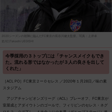
2020シーズンの初陣に臨んだFC東京の長谷川健太監督。写真：上岸卓
史/(C)Takashi UEGISHI
今季採用の３トップには「チャンスメイクもでき
た。流れる形ではなかったが３人の良さを出して
くれた」
［ACL PO］FC東京２ー０セレス ／2020年１月28日／味の素
スタジアム
アジアチャンピオンズリーグ（ACL）プレーオフ、FC東京が
室屋成とアダイウトンのゴールで、フィリピンのセレス・ネグ
ロを２－０で下し、４大会ぶりの本選（グループステージ）進