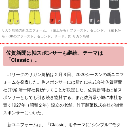
サガン鳥栖の新ユニフォーム。（左上から）ファースト、セカンド。（左下か
ら）GKのファースト、セカンド、サード。(C)サガン鳥栖
佐賀新聞は袖スポンサーも継続。テーマは
「Classic」。
J1リーグのサガン鳥栖は２月３日、2020シーズンの新ユニフ
ォームを発表した。胸スポンサーには新たに株式会社佐賀新聞
社(中尾 清一郎社長)がつくことが決定した。佐賀新聞社は袖ス
ポンサーとしても引き続き協賛する。また佐賀県小城に本社を
置く1927年（昭和２年）設立の老舗、竹下製菓株式会社が鎖骨
スポンサーについた。
新ユニフォームは、「Classic」をテーマに“シンプル”“モダ