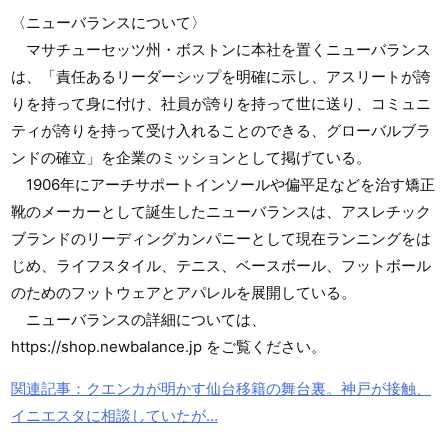
〈ニューバランスについて〉
マサチューセッツ州・ボストンに本社を置くニューバランス
は、「責任あるリーダーシップを明確に示し、アスリートが誇
りを持って身に付け、社員が誇りを持って世に送り、コミュニ
ティが誇りを持って受け入れることのできる、グローバルブラ
ンドの確立」を企業のミッションとして掲げている。
1906年にアーチサポートインソールや偏平足などを治す矯正
靴のメーカーとして誕生したニューバランスは、アスレチック
ブランドのリーディングカンパニーとして現在ランニングをは
じめ、ライフスタイル、テニス、ベースボール、フットボール
のためのフットウェアとアパレルを展開している。
ニューバランスの詳細については、
https://shop.newbalance.jp をご覧ください。
関連記事：クエンカが明かす仙台移籍の舞台裏。神戸が接触、
イニエスタに相談していたが…