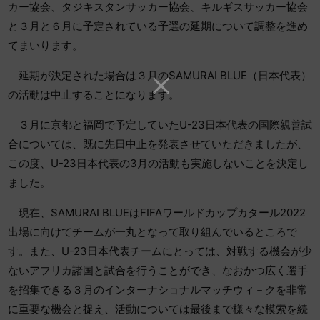
カー協会、タジキスタンサッカー協会、キルギスサッカー協会
と３月と６月に予定されている予選の延期について調整を進め
てまいります。
延期が決定された場
合は３月のSAMURAI BLUE（日本代表）
の活動は中止することになります。
３月に京都と福岡で予定していたU-23日本代表の国際親善試
合
については、既に先日中止を発表させていただきましたが、
この度、U-23日本代表の3
月の活動も実施しないことを決定し
ました。
現在、SAMURAI BLUEはFIFAワールドカップカタール2022
出場に向けて
チームが一丸となって取り組んでいるところで
す。また、U-23日本代表チーム
にとっては、対戦する機会が少
ないアフリカ諸国と試合を行うことができ、なおかつ広く
選手
を招集できる３月のインターナショナルマッチウィ－クを非常
に重要な機会と捉
え、活動については最後まで様々な模索を続