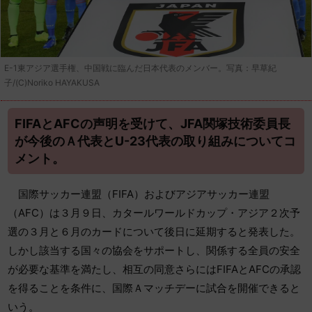
E-1東アジア選手権、中国戦に臨んだ日本代表のメンバー。写真：早草紀
子/(C)Noriko HAYAKUSA
FIFAとAFCの声明を受けて、JFA関塚技術委員長
が今後のＡ代表とU-23代表の取り組みについてコ
メント。
国際サッカー連盟（FIFA）およびアジアサッカー連盟
（AFC）は３月９日、カタールワールドカップ・アジア２次予
選の３月と６月のカードについて後日に延期すると発表した。
しかし該当する国々の協会をサポートし、関係する全員の安全
が必要な基準を満たし、相互の同意さらにはFIFAとAFCの承認
を得ることを条件に、国際Ａマッチデーに試合を開催できると
いう。