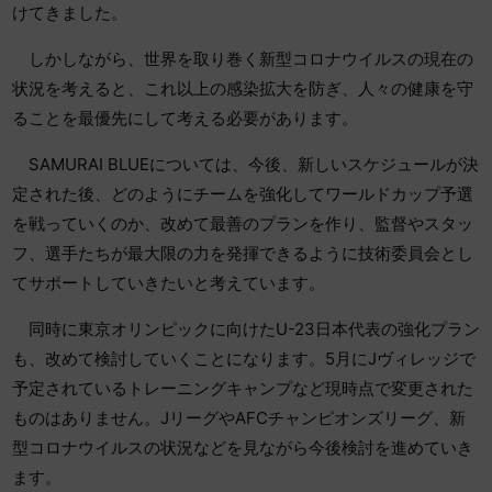
けてきました。
しかしながら、世界を取り
巻く新型コロナウイルスの現在の
状況を考えると、これ以上の感染拡大を防ぎ、人々
の健康を守
ることを最優先にして考える必要があります。
SAMURAI BLUEについては、今後、新しいスケジュールが決
定された後、
どのようにチームを強化してワールドカップ予選
を戦っていくのか、改めて最善
のプランを作り、監督やスタッ
フ、選手たちが最大限の力を発揮できるように技術委
員会とし
てサポートしていきたいと考えています。
同時に東京オリンピックに向けた
U-23日本代表の強化プラン
も、改めて検討していくことになります。5月にJヴィレ
ッジで
予定されているトレーニングキャンプなど現時点で変更された
ものはありません
。JリーグやAFCチャンピオンズリーグ、新
型コロナウイルスの状況などを見ながら今
後検討を進めていき
ます。