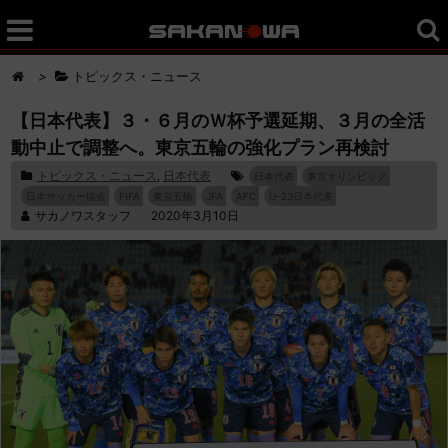
>
トピックス・ニュース
【日本代表】３・６月のＷ杯予選延期、３月の全活
動中止で調整へ。東京五輪の強化プラン再検討
トピックス・ニュース
,
日本代表
日本代表
東京オリンピック
日本サッカー協会
FIFA
東京五輪
JFA
AFC
U-23日本代表
サカノワスタッフ
2020年3月10日