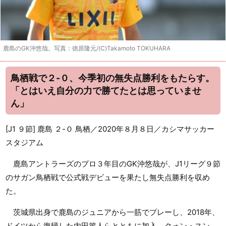
鹿島のGK沖悠哉。写真：徳原隆元/(C)Takamoto TOKUHARA
鳥栖戦で２-０、今季初の無失点勝利をもたらす。
「とはいえ自分の力で勝てたとは思っていませ
ん」
[J1 ９節] 鹿島 ２-０ 鳥栖／2020年８月８日／カシマサッカー
スタジアム
鹿島アントラーズのプロ３年目のGK沖悠哉が、J1リーグ９節
のサガン鳥栖戦で公式戦デビューを果たし無失点勝利を収め
た。
茨城県出身で鹿島のジュニアから一筋でプレーし、2018年、
ドイツから復帰した内田篤人らとともに加入。クォン・スン