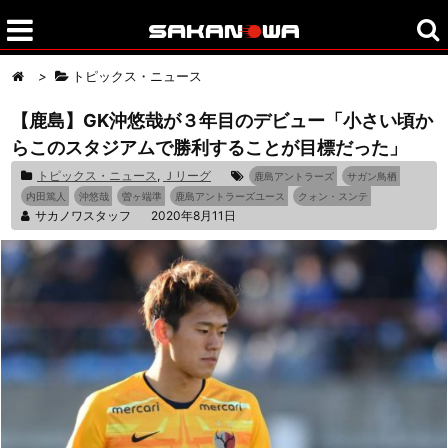
>
トピックス・ニュース
【鹿島】GK沖悠哉が３年目のデビュー「小さい頃か
らこのスタジアムで勝利することが目標だった」
トピックス・ニュース
,
Ｊリーグ
鹿島アントラーズ
サガン鳥栖
内田篤人
沖悠哉
曽ヶ端準
鹿島アントラーズユース
クォン・スンテ
サカノワスタッフ
2020年8月11日