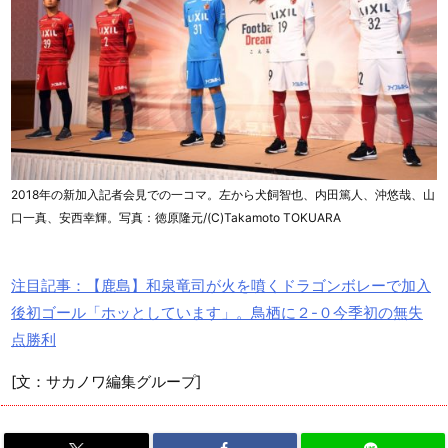
2018年の新加入記者会見での一コマ。左から犬飼智也、内田篤人、沖悠哉、山
口一真、安西幸輝。写真：徳原隆元/(C)Takamoto TOKUARA
注目記事：【鹿島】和泉竜司が火を噴くドラゴンボレーで加入
後初ゴール「ホッとしています」。鳥栖に２-０今季初の無失
点勝利
[文：サカノワ編集グループ]