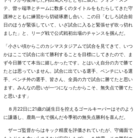
テ、曽ヶ端準とチームに数多くのタイトルをもたらしてきた守
護神とともに練習から切磋琢磨し合い、この日「むしろ試合前
日のほうが緊張していて、いざ試合に入ると緊張せず吹っ切れ
ました」と、リーグ戦で公式戦初出場のチャンスを掴んだ。
「小さい頃からこのカシマスタジアムで試合を見てきて、いつ
かはここで試合に出て勝利することを目標にしてきたので、ま
ず今日勝てて本当に嬉しかったです。とはいえ自分の力で勝て
たとは思っていません。試合に出ている選手、ベンチにいる選
手、ベンチ外の選手、皆さん、全員の力で試合に勝てたと思い
ます。みんなの思いが一つになったからこそ、無失点で勝てた
と思います」
８月22日に21歳の誕生日を控えるゴールキーパーはそのよう
に謙遜し、鹿島一丸で掴んだ今季初の無失点勝利を喜んだ。
ザーゴ監督からはキック精度を評価されていたが、守備面で