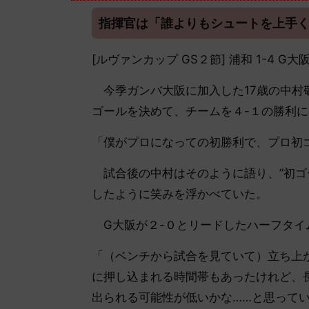
指揮官は「誰よりもシュートを上手
[ルヴァンカップ GS２節] 浦和 1-4 G
今季ガンバ大阪に加入した17歳の中村
ゴールを決めて、チームを４-１の勝利
「僕がプロになっての初勝利で、プロ初
試合後の中村はそのように語り、”初ゴ
したように笑みを浮かべていた。
G大阪が２-０とリードしたハーフタイ
「（ベンチから試合を見ていて）立ち上
に押し込まれる時間帯もあったけれど、
出られる可能性が低いかな……と思って