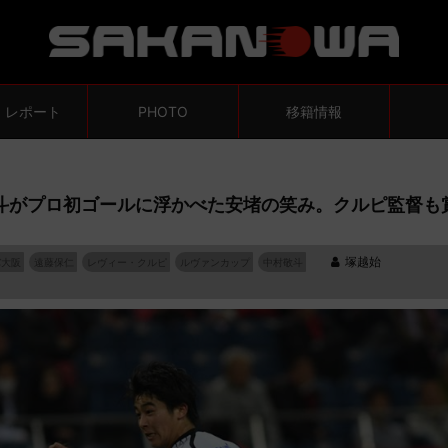
・レポート
PHOTO
移籍情報
敬斗がプロ初ゴールに浮かべた安堵の笑み。クルピ監督も
塚越始
バ大阪
遠藤保仁
レヴィー・クルピ
ルヴァンカップ
中村敬斗