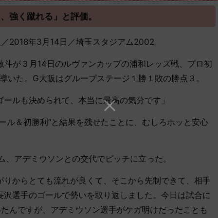
く、強く蹴れる」と評価。
大阪／2018年3月14日／埼玉スタジアム2002
敬斗が３月14日のルヴァンカップの浦和レッズ戦、プロ初
に導いた。G大阪はグループステージ１勝１敗の勝点３。
ゴールも決められて、本当に最高の気分です」
ール＆初勝利”と結果を残せたことに、むしろホッと安心
ム、アデミウソンとの交代でピッチに立った。
がりからとても流れが良くて、そこから先制できて、相手
長沢選手のゴールで勢いを取り返しました。今日は試合に
いたんですが、アデミウソン選手がケガ明けだったことも