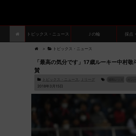
トピックス・ニュース
Ｊの輪
採点
>
トピックス・ニュース
「最高の気分です」17歳ルーキー中村
賛
トピックス・ニュース
,
Ｊリーグ
浦和レッズ
ガン
2018年3月15日