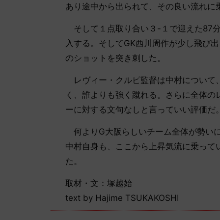
あり途中から出られて、その良い流れに
そして１点取り合い３-１で迎えた87
入する。そしてGK西川周作が少し飛び
のショットを突き刺した。
レヴィー・クルピ監督は中村について、
く、誰よりも強く蹴れる。さらに全体の
ーに対する文句なしと言っていい評価だ
何よりG大阪らしいチーム全体が勢いに
中村自身も、ここから上昇気流に乗って
た。
取材・文：塚越始
text by Hajime TSUKAKOSHI