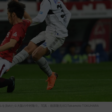
たＧ大阪の中村敬斗。写真：徳原隆元/(C)Takamoto TOKUHARA