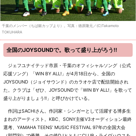
千葉のメンバー（ちば銀カップより）。写真：徳原隆元／(C)Takamoto
TOKUHARA
全国のJOYSOUNDで。歌って盛り上がろう!!
ジェフユナイテッド市原・千葉のオフィシャルソング（公式
応援ソング）「WIN BY ALL!」が4月18日から、全国の
JOYSOUND（ジョイサウンド）のカラオケ店で配信開始され
た。クラブは「ぜひ、JOYSOUNDで「WIN BY ALL!」を歌って
盛り上がりましょう!!」と呼びかけている。
作詞はSACHIさん。作詞家・シンガーとして活躍する博多生
まれのアーティスト。KBC、SONY主催V3オーディション最終
選考、YAMAHA TEENS’ MUSIC FESTIVAL 97年の全国大会
（部門別）で優勝。その後DJとともにCLUB・ライヴハウスを