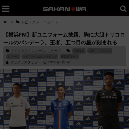
>
トピックス・ニュース
【横浜FM】新ユニフォーム披露、胸に大胆トリコロ
ールのバンデーラ。王者、五つ目の星が刻まれる
トピックス・ニュース
,
Ｊリーグ
喜田拓也
横浜Ｆ・マリノス
J1リーグ
オビ・パウエル・オビンナ
藤田譲瑠チマ
サカノワスタッフ
2023年1月14日