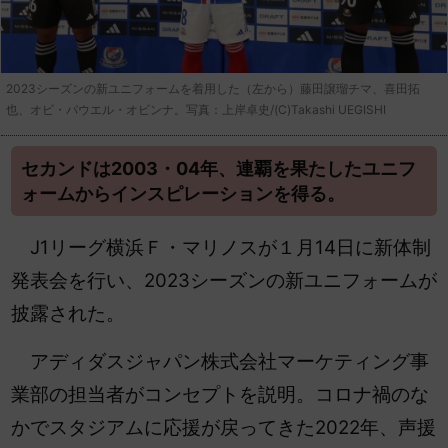
2023シーズンの新ユニフォームを着用した（左から）藤田譲瑠チマ、喜田拓
也、オビ・パウエル・オビンナ。写真：上岸卓史/(C)Takashi UEGISHI
セカンドは2003・04年、連覇を果たしたユニフ
ォームからインスピレーションを得る。
J1リーグ横浜Ｆ・マリノスが１月14日に新体制
発表会を行い、2023シーズンの新ユニフォームが
披露された。
アディダスジャパン株式会社マーケティング事
業部の担当者がコンセプトを説明。コロナ禍のな
かでスタジアムに応援が戻ってきた2022年、声援