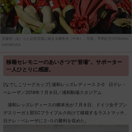
安藤梢（右）らと記念写真に納まる猶本光（中央）。写真：早草紀子/(C)Noriko
HAYAKUSA
移籍セレモニーのあいさつで”登場”。サポーター
一人ひとりに感謝。
[なでしこリーグカップ] 浦和レッズレディース 2-0 日テレ・
ベレーザ／2018年７月８日／浦和駒場スタジアム
浦和レッズレディースの猶本光が７月８日、ドイツ女子ブン
デスリーガ１部SCフライブルク向けて移籍するラストマッチ、
日テレ・ベレーザに２-０の勝利を収めた。