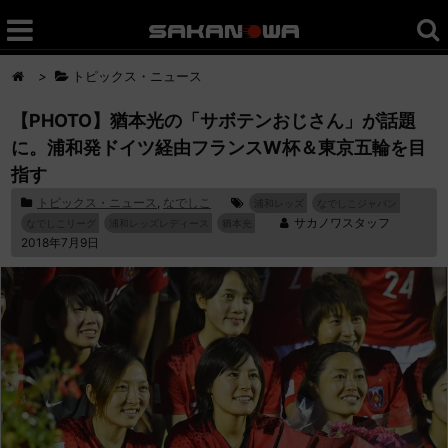
>
トピックス・ニュース
【PHOTO】猶本光の「サボテンおじさん」が話題
に。浦和発ドイツ経由フランスW杯＆東京五輪を目
指す
トピックス・ニュース
,
なでしこ
浦和レッズ
なでしこジャパン
サカノワスタッフ
なでしこリーグ
浦和レッズレディース
猶本光
2018年7月9日