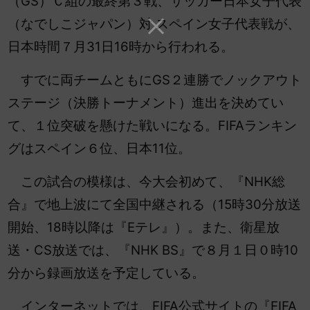
（GS）Ｃ組の最終第３戦、サッカー日本女子代表
（なでしこジャパン）対 スペイン女子代表戦が、
日本時間７月31日16時から行われる。
すでに両チームともにGS２連勝でノックアウト
ステージ（決勝トーナメント）進出を決めてい
て、１位突破を懸けた戦いになる。FIFAランキン
グはスペイン６位、日本11位。
この試合の模様は、今大会初めて、『NHK総
合』で地上波にて全国中継される（15時30分放送
開始、18時以降は『Eテレ』）。また、衛星放
送・CS放送では、『NHK BS』で８月１日０時10
分から録画放送を予定している。
インターネットでは、FIFA公式サイトの『FIFA