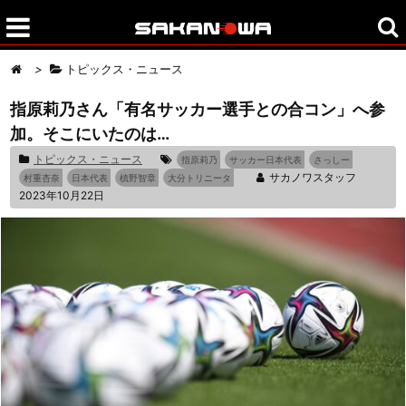
>
トピックス・ニュース
指原莉乃さん「有名サッカー選手との合コン」へ参
加。そこにいたのは…
トピックス・ニュース
指原莉乃
サッカー日本代表
さっしー
サカノワスタッフ
村重杏奈
日本代表
槙野智章
大分トリニータ
2023年10月22日