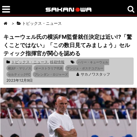
>
トピックス・ニュース
キューウェル氏の横浜FM監督就任決定は近い!?「驚
くことではない」「この数日見てみましょう」セル
ティック指揮官が関心を認める
トピックス・ニュース
,
移籍情報
ハリー・キューウェル
横浜F・マリノス
オーストラリア代表
アンジェ・ポステコグルー
サカノワスタッフ
セルティックFC
ブレンダン・ロジャーズ
2023年12月9日