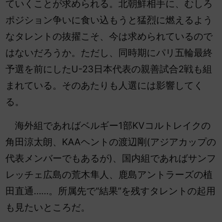
ていくことが求められる。北朝鮮相手に、むしろ
ポジション争いに食い込もうと猛烈に燃えるよう
なタレントの抜擢こそ、今は求められているので
はないだろうか。
ただし、同時期にパリ五輪最終
予選を前にしたU-23日本代表の親善試合2戦も組
まれている。そのあたりも人選には影響してく
る。
海外組であればベルギー1部KVコルトレイクの
角田涼太朗、KAAヘントの渡辺剛(アジアカップの
代表メンバーでもあるが)
、国内組であればサンフ
レッチェ広島の荒木隼人、鹿島アントラーズの植
田直通……。所属先で“結果”を残すタレントの起用
も見たいところだ。