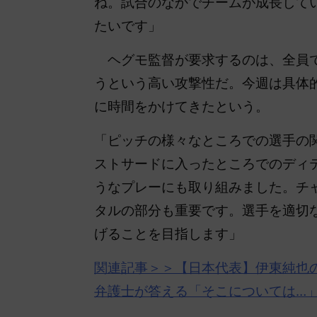
ね。試合のなかでチームが成長して
たいです」
ヘグモ監督が要求するのは、全員で
うという高い攻撃性だ。今週は具体
に時間をかけてきたという。
「ピッチの様々なところでの選手の
ストサードに入ったところでのディ
うなプレーにも取り組みました。チ
タルの部分も重要です。選手を適切
げることを目指します」
関連記事＞＞【
日本代表
】伊東純也
弁護士が答える「そこについては…