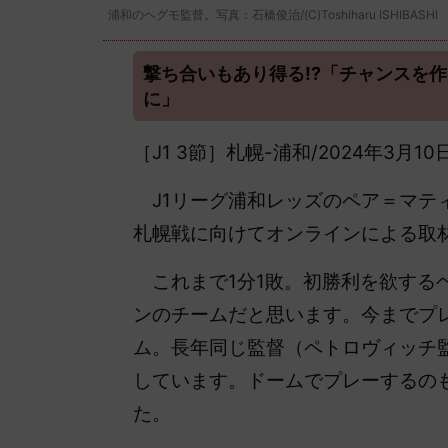
浦和のヘグモ監督。写真：石橋俊治/(C)Toshiharu ISHIBASHI
撃ち合いもあり得る!?「チャンスを
に」
［J1 3節］札幌-浦和/2024年3月10
J1リーグ浦和レッズのペア＝マテ
札幌戦に向けてオンラインによる取
これまで1分1敗。初勝利を欲する
ンのチームだと思います。今までプ
ム。長年同じ監督（ペトロヴィッチ
しています。ドームでプレーするのも
た。