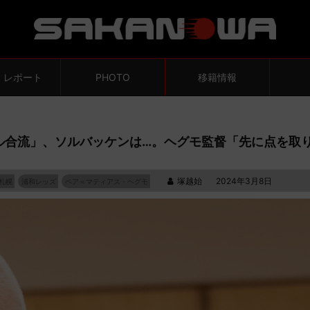
・レポート
PHOTO
移籍情報
ル合流」、ソルバッケンは…。ヘグモ監督「先に点を取
塚越始
2024年3月8日
札幌
浦和レッズ
ペア＝マティアス・ヘグモ