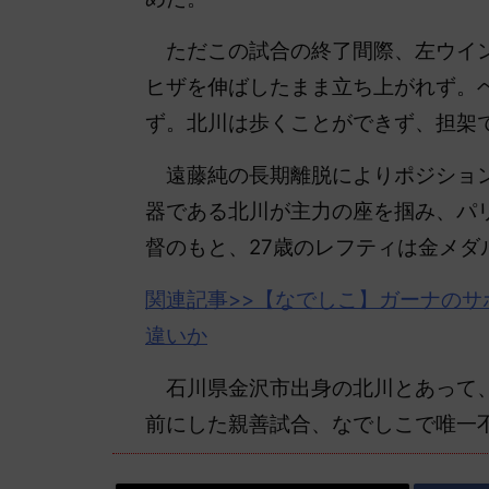
ただこの試合の終了間際、左ウイン
ヒザを伸ばしたまま立ち上がれず。
ず。北川は歩くことができず、担架
遠藤純の長期離脱によりポジション
器である北川が主力の座を掴み、パ
督のもと、27歳のレフティは金メダ
関連記事>>【なでしこ】ガーナのサ
違いか
石川県金沢市出身の北川とあって、
前にした親善試合、なでしこで唯一