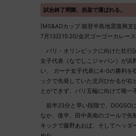
試合終了間際、担架で運ばれる。
[MS&ADカップ 能登半島地震復興支援
7月13日15:20/金沢ゴーゴーカレー
パリ・オリンピックに向けた壮行試
女子代表（なでしこジャパン）が浜野
い、 ガーナ女子代表に4-0の勝利
ックで先発していた北川ひかるが右
とができず、パリ五輪に向けて唯一
前半23分と早い段階で、DOGSO
なか、後半、田中美南のゴールで先
キックで藤野あおば、そしてヘッダー
めた。