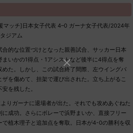
マッチ]日本女子代表 4–0 ガーナ女子代表/2024年
スタジアム
合的な位置づけとなった親善試合、サッカー日本
まいかの1得点・1アシストなど後半に4得点を奪
を収めた。しかし、この試合終了間際、左ウイングバ
ヒザを傷めて、担架で運び出された。立ち上がるこ
不安を残した。
によりガーナに退場者が出た。それでも攻めあぐねた
制に成功。さらにボレーで浜野まいか、直接フリー
で植木理子と追加点を奪取。日本が4-0の勝利を収