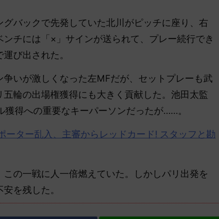
グバックで先発していた北川がピッチに座り、右
ベンチには「×」サインが送られて、プレー続行でき
で運び出された。
争いが激しくなった左MFだが、セットプレーも武
リ五輪の出場権獲得にも大きく貢献した。池田太監
ル獲得への重要なキーパーソンだったが……。
ポーター乱入、主審から
レッドカード
! スタッフと勘
この一戦に人一倍燃えていた。しかしパリ出発を
不安を残した。