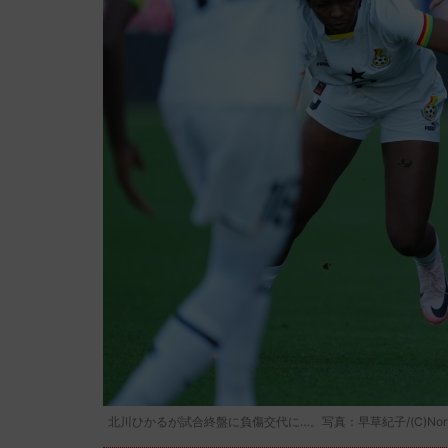
北川ひかるが試合終盤に負傷交代に…。写真：早草紀子/(C)Noriko