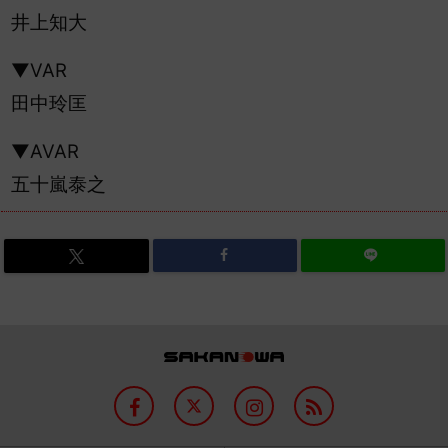
井上知大
▼VAR
田中玲匡
▼AVAR
五十嵐泰之