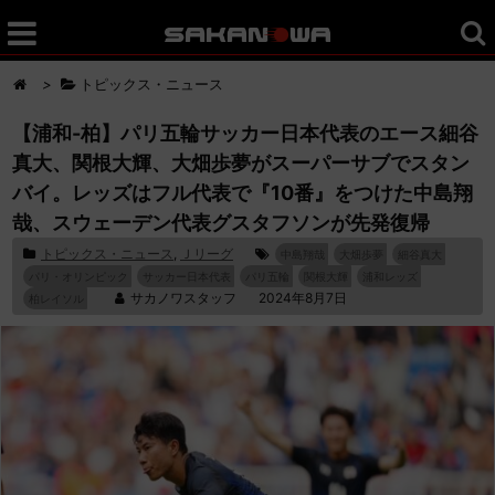
>
トピックス・ニュース
【浦和-柏】パリ五輪サッカー日本代表のエース細谷
真大、関根大輝、大畑歩夢がスーパーサブでスタン
バイ。レッズはフル代表で『10番』をつけた中島翔
哉、スウェーデン代表グスタフソンが先発復帰
トピックス・ニュース
,
Ｊリーグ
中島翔哉
大畑歩夢
細谷真大
パリ・オリンピック
サッカー日本代表
パリ五輪
関根大輝
浦和レッズ
サカノワスタッフ
2024年8月7日
柏レイソル