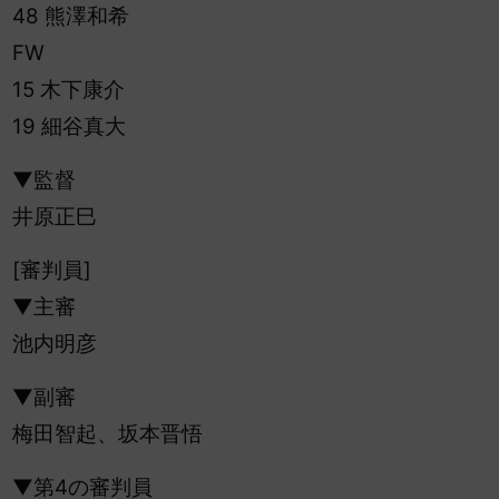
48 熊澤和希
FW
15 木下康介
19 細谷真大
▼監督
井原正巳
[審判員]
▼主審
池内明彦
▼副審
梅田智起、坂本晋悟
▼第4の審判員