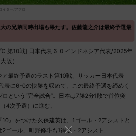
ロイター/アフロ
航大の兄弟同時出場も果たす。佐藤龍之介は最終予選最
 第10戦] 日本代表 6–0 インドネシア代表/2025年
（大阪）
ジア最終予選のラスト第
10戦、サッカー日本代表
シア代表に6-0の快勝を収めて、この最終予選を締めく
ロという“完全試合”。日本は7勝2分1敗で首位突
（4次予選）に進む。
10』をつけた久保建英は、1ゴール・2アシストと
2ゴール。町野修斗も1得点・2アシスト。