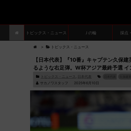
トピックス・ニュース
Ｊの輪
採点
>
トピックス・ニュース
【日本代表】『10番』キャプテン久保建
るような右足弾。W杯アジア最終予選 
トピックス・ニュース
,
日本代表
日本代表
久保建
サカノワスタッフ
2025年6月10日