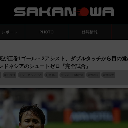
・レポート
PHOTO
移籍情報
英が圧巻1ゴール・2アシスト、ダブルタッチから目の覚
インドネシアのシュートゼロ『完全試合』
英
鎌田大地
インドネシア代表
町野修斗
サッカー日本代表
佐野海舟
佐野航大