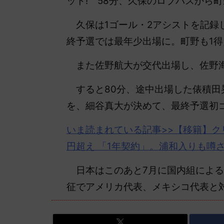
ット! 58分、久保のロブパスから町
久保は1ゴール・2アシストを記録し
終予選では最年少出場に。町野も1得
また佐野航大が交代出場し、佐野海
すると80分、途中出場した俵積田
を、細谷真大が決めて、最終予選初
いま読まれている記事>>【移籍】ク
円超え 「1年契約」。浦和入りも噂
日本はこのあと7月に国内組によるE
征でアメリカ代表、メキシコ代表と