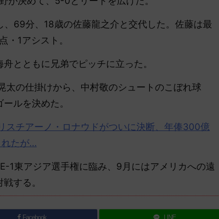
野が決めて、5-0とリードを広げた。
、69分、18歳の佐藤龍之介と交代した。佐藤は最
点・1アシスト。
舟とともに兄弟でピッチに立った。
晃太の仕掛けから、中村敬のシュートのこぼれ球
ゴールを決めた。
リスチアーノ・
ロナウド
がついに決断、年俸300億
されたが…
-1東アジア選手権に臨み、9月にはアメリカへの遠
対戦する。
Facebook
LINE