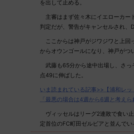
を出して止める。
主審はまず佐々木にイエローカード
判定だが、警告がキャンセルされ、D
ここからは神戸がジワジワと上回っ
からオウンゴールになり、神戸がつ
武藤も65分から途中出場し、さっ
点49に伸ばした。
いま読まれている記事>>【
浦和レッ
「最悪の場合は4週から6週と考え
ヴィッセルはリーグ2連敗で食い止め
定首位のFC町田ゼルビアと並んでい