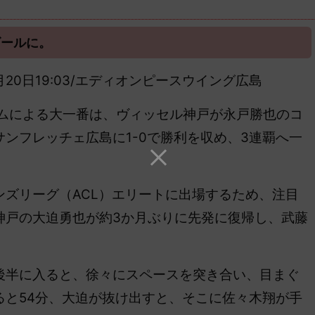
ゴールに。
5年8月20日19:03/エディオンピースウイング広島
ームによる大一番は、ヴィッセル神戸が永戸勝也のコ
ンフレッチェ広島に1-0で勝利を収め、3連覇へ一
ズリーグ（ACL）エリートに出場するため、注目
神戸の大迫勇也が約3か月ぶりに先発に復帰し、武藤
半に入ると、徐々にスペースを突き合い、目まぐ
ると54分、大迫が抜け出すと、そこに佐々木翔が手