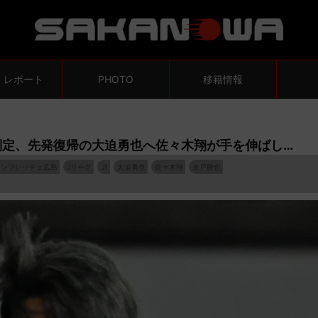
・レポート
PHOTO
移籍情報
SO判定、先発復帰の大迫勇也へ佐々木翔が手を伸ばし…
サンフレッチェ広島
Jリーグ
J1
大迫勇也
佐々木翔
永戸勝也