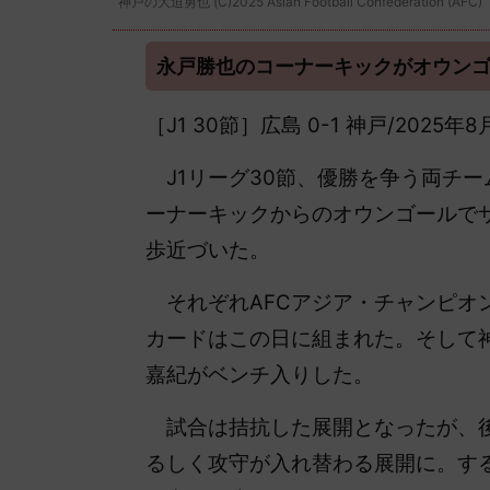
神戸の大迫勇也 (C)2025 Asian Football Confederation (AFC)
永戸勝也のコーナーキックがオウン
［J1 30節］広島 0-1 神戸/202
J1リーグ30節、優勝を争う両チ
ーナーキックからのオウンゴールでサ
歩近づいた。
それぞれAFCアジア・チャンピオン
カードはこの日に組まれた。そして
嘉紀がベンチ入りした。
試合は拮抗した展開となったが、後
るしく攻守が入れ替わる展開に。す