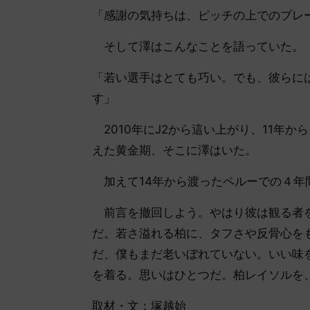
「感謝の気持ちは、ピッチの上でのプレ
そして澤はこんなことを語っていた。
「若い選手はとても巧い。でも、彼らに
す」
2010年にJ2から這い上がり、11年
えた黄金期、そこに澤はいた。
加えて14年から渡ったペルーでの４年
前言を撤回しよう。やはり彼は観る者を
だ。若さ溢れる柏に、タフさや反骨心を
だ、僕もまだ老いぼれていない。いい味
を着る。思いはひとつだ。柏レイソルを
取材・文：塚越始