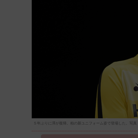
５年ぶりに澤が復帰。柏の新ユニフォーム姿で登場した。写真：徳原隆元