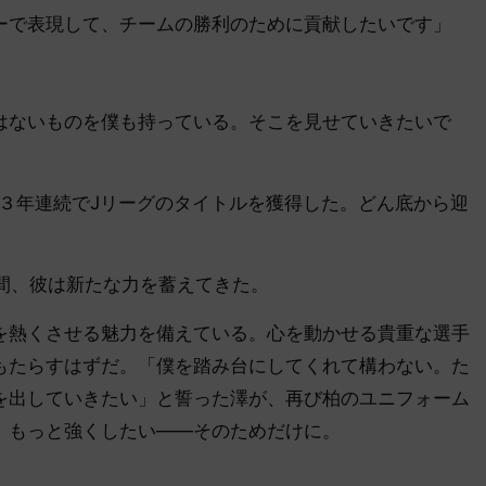
ーで表現して、チームの勝利のために貢献したいです」
はないものを僕も持っている。そこを見せていきたいで
から３年連続でJリーグのタイトルを獲得した。どん底から迎
間、彼は新たな力を蓄えてきた。
熱くさせる魅力を備えている。心を動かせる貴重な選手
もたらすはずだ。「僕を踏み台にしてくれて構わない。た
を出していきたい」と誓った澤が、再び柏のユニフォーム
、もっと強くしたい――そのためだけに。