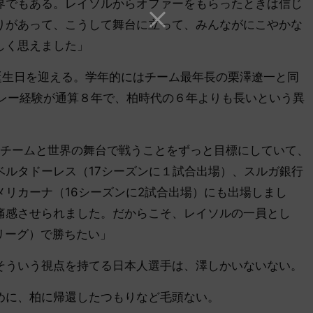
界でもある。レイソルからオファーをもらったときは信じ
りがあって、こうして舞台に立って、みんながにこやかな
しく思えました」
の誕生日を迎える。学年的にはチーム最年長の栗澤遼一と同
プレー経験が通算８年で、柏時代の６年よりも長いという異
のチームと世界の舞台で戦うことをずっと目標にしていて、
ベルタドーレス（17シーズンに１試合出場）、スルガ銀行
リカーナ（16シーズンに2試合出場）にも出場しまし
痛感させられました。だからこそ、レイソルの一員とし
リーグ）で勝ちたい」
ういう視点を持てる日本人選手は、澤しかいないない。
に、柏に帰還したつもりなど毛頭ない。