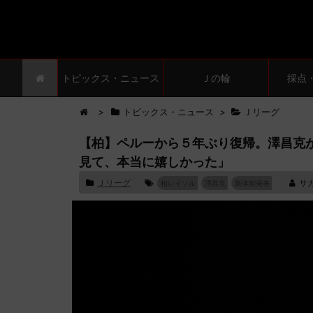
トピックス・ニュース
Ｊの輪
採点
>
トピックス・ニュース
>
Ｊリーグ
【柏】ペルーから５年ぶり復帰。澤昌克
見て、本当に嬉しかった」
Ｊリーグ
サ
柏レイソル
澤昌克
新体制発表