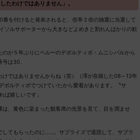
カしたわけではありません」。
0番を付けると発表されると、倍率２倍の抽選に当選して
レイソルサポーターから大きなどよめきと割れんばかりの歓
のが５年ぶりにペルーのデポルティボ・ムニシパルから
号は30。
けではありませんからね（笑）（澤が在籍した08～13年
はデポルティボでつけていたから愛着があります。〝サ
ければ嬉しいです」
は、黄色に染まった観客席の光景を見て、目を潤ませ
でしてもらったのに……。サプライズで退団して、サプラ