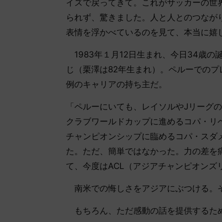
イズで戻ってきて。これがサッカーの世
られず、驚きました。人と人とのつなが
表情を浮かべているのを見て、本当に嬉
1983年１月12日生まれ、今日34歳
じ（栗澤は82年生まれ）。ペルーでの
例のキャリアの持ち主だ。
「ペルーにいても、レイソルやJリーグ
クラブワールドカップに進めるコパ・リ
チャンピオンシップに臨めるコパ・スダメ
た。ただ、簡単ではなかった。力の差を
て、今度はACL（アジアチャンピオンズ
南米での悔しさをアジアにぶつける。そ
もちろん、ただ感動の話を提供するため