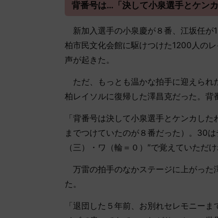
背番号は…「決して小泉選手とケン
新加入選手の小泉慶が８番、江坂任が1
柏市民文化会館に駆けつけた1200人の
声が起きた。
ただ、もっとも温かな拍手に迎えられた
柏レイソルに復帰した澤昌克だった。背番
「背番号は決して小泉選手とケンカしたわ
までつけていたのが８番だった）。30
（三）・ワ（輪＝０）″で覚えていただ
万雷の拍手のなかステージに上がった澤
た。
「退団した５年前、お別れセレモニーま