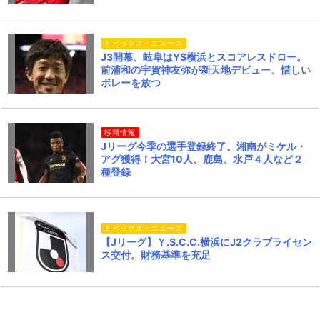
トピックス・ニュース
J3開幕、岐阜はYS横浜とスコアレスドロー。
前浦和の宇賀神友弥が新天地デビュー、惜しい
ボレーを放つ
移籍情報
Jリーグ今季の選手登録終了。湘南がミケル・
アグ獲得！大宮10人、鹿島、水戸４人など２
種登録
トピックス・ニュース
【Jリーグ】Ｙ.S.C.C.横浜にJ2クラブライセン
ス交付。財務基準を充足