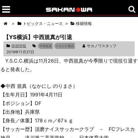
>
トピックス・ニュース
>
移籍情報
【YS横浜】中西規真が引退
移籍情報
サカノワスタッフ
中西規真
Y.S.C.C.横浜
2019年11月27日
Y.S.C.C.横浜は11月26日、中西規真が今季限りで現役引退す
ると発表した。
◆中西 規真（なかにし のりまさ）
【生年月日】1991年4月11日
【ポジション】DF
【出身地】兵庫県
【身長／体重】178ｃｍ／67ｋｇ
【サッカー歴】須磨ナイスサッカークラブ － FCフレスカ
神戸 － 滝川第二高等学校 － 日本体育大学