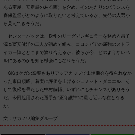
ある室屋、安定感のある西）を含め、そのあたりのバランスを
森保監督がどのように取りたいと考えているか、先発の人選か
ら見えてきそうだ。
センターバックは、欧州のリーグでレギュラーを務める昌子
源＆冨安健洋の二人が初めて組み、コロンビアの屈強のストラ
イカー陣とどこまで渡り合えるか。彼らが今、どのようなレベ
ルにあるのかを知る機会にもなりそうだ。
GKはケガの影響もありアジアカップで出場機会を得られなか
った東口順昭、着実に評価を上げるシュミット・ダニエル、そ
して復帰を果たした中村航輔、いずれにもチャンスがありそう
だ。今回起用された選手が”正守護神”に最も近い存在となる
か。
文：サカノワ編集グループ