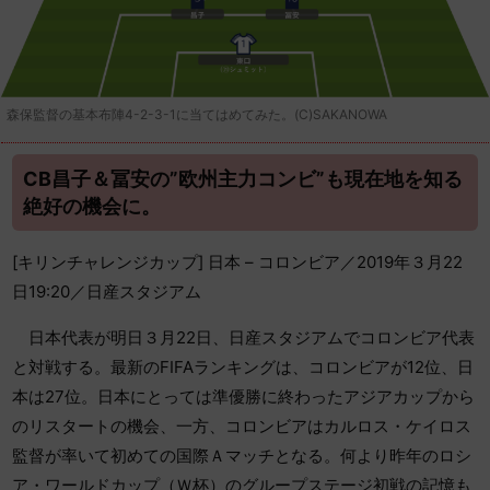
森保監督の基本布陣4-2-3-1に当てはめてみた。(C)SAKANOWA
CB昌子＆冨安の”欧州主力コンビ”も現在地を知る
絶好の機会に。
[キリンチャレンジカップ] 日本 – コロンビア／2019年３月22
日19:20／日産スタジアム
日本代表が明日３月22日、日産スタジアムでコロンビア代表
と対戦する。最新のFIFAランキングは、コロンビアが12位、日
本は27位。日本にとっては準優勝に終わったアジアカップから
のリスタートの機会、一方、コロンビアはカルロス・ケイロス
監督が率いて初めての国際Ａマッチとなる。何より昨年のロシ
ア・ワールドカップ（Ｗ杯）のグループステージ初戦の記憶も