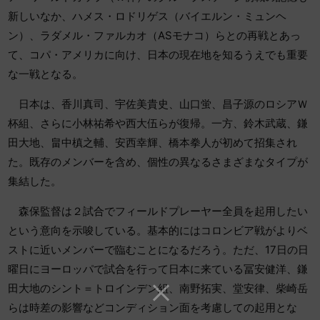
新しいなか、ハメス・ロドリゲス（バイエルン・ミュンヘ
ン）、ラダメル・ファルカオ（ASモナコ）らとの再戦とあっ
て、コパ・アメリカに向け、日本の現在地を知るうえでも重要
な一戦となる。
日本は、香川真司、宇佐美貴史、山口蛍、昌子源のロシアＷ
杯組、さらに小林祐希や西大伍らが復帰。一方、鈴木武蔵、鎌
田大地、畠中槙之輔、安西幸輝、橋本拳人が初めて招集され
た。既存のメンバーを含め、個性の異なるさまざまなタイプが
集結した。
森保監督は２試合でフィールドプレーヤー全員を起用したい
という意向を示唆している。基本的にはコロンビア戦がよりベ
ストに近いメンバーで臨むことになるだろう。ただ、17日の日
曜日にヨーロッパで試合を行って日本に来ている冨安健洋、鎌
田大地のシント＝トロインデン組、南野拓実、堂安律、柴崎岳
らは時差の影響などコンディション面を考慮しての起用とな