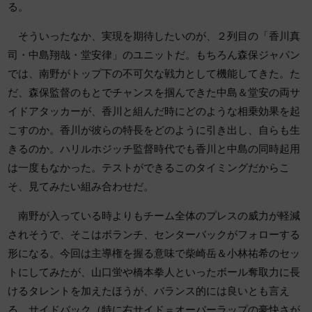
る。
そういったなか、実現を期待したいのが、２列目の「香川真
司・中島翔哉・堂安律」のユニットだ。もちろん森保ジャパン
では、南野がトップ下の不可欠な戦力として機能してきた。た
だ、森保監督のもとでチャンスを掴んできた中島＆堂安の両サ
イドアタッカーが、香川と組んだ時にどのような相乗効果を起
こすのか。香川が彼らの特長をどのように引き出し、自らも生
きるのか。ハリルホジッチ監督時代でも香川と中島の同時起用
は一度もなかった。テストができるこのタイミングだからこ
そ、見てみたい組み合わせだ。
南野が入っている時よりもチーム全体のプレスの威力が軽減
されそうで、そこはボランチ、センターバックがフォローする
形になる。今回は主導権を握る意味で柴崎岳＆小林祐希のセッ
トにしてみたが、山口蛍や橋本拳人といったボール奪取力に長
けるタレントを加えたほうが、バランス的には良いとも言え
る。サイドバック（特に右サイド＝オーバーラップの豪快さが