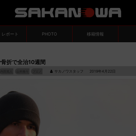
・レポート
PHOTO
移籍情報
骨折で全治10週間
サカノワスタッフ
2019年4月22日
内田篤人
山本脩斗
ブエノ