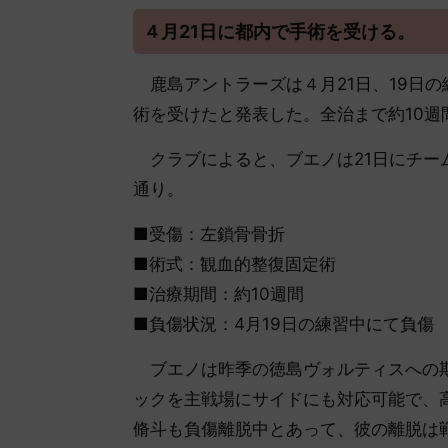
４月21日に都内で手術を受ける。
鹿島アントラーズは４月21日、19日
術を受けたと発表した。全治まで約10週
クラブによると、ブエノは21日にチー
通り。
■受傷：左鎖骨骨折
■術式：観血的整復固定術
■治療期間：約10週間
■負傷状況：4月19日の練習中にて負傷
ブエノは昨季の徳島ヴォルティスへの期
ックを主戦場にサイドにも対応可能で、
脩斗も負傷離脱中とあって、彼の離脱は