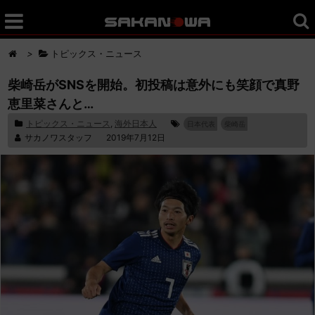
>
トピックス・ニュース
柴崎岳がSNSを開始。初投稿は意外にも笑顔で真野
恵里菜さんと…
トピックス・ニュース
,
海外日本人
日本代表
柴崎岳
サカノワスタッフ
2019年7月12日