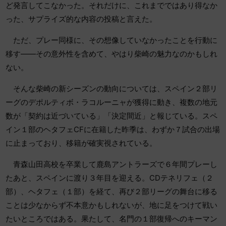
ど発言してこなかった。それだけに、これまでではあり得なか
った、サプライズ的な内容の投稿と言えた。
ただ、プレー同様に、その想像していなかったことを行動に
移す――その意外性を含めて、やはり柴崎の魅力なのかもしれ
ない。
そんな柴崎の新シーズンの動向については、スペイン２部リ
ーグのデポルティボ・ラコルーニャが獲得に動き、複数の地元
数が「契約は近づいている」「決定間近」と報じている。スペ
イン１部のヘタフェCFに在籍した昨季は、わずか７試合の出場
に止まっており、移籍が確実視されている。
青森山田高校を卒業して鹿島アントラーズで６年間プレーし
たあと、スペインに渡り３年目を迎える。CDテネリフェ（２
部）、ヘタフェ（１部）を経て、再び２部リーグの舞台に移る
ことは少なからず不本意かもしれないが、地に足をつけて戦い
たいところではある。果たして、名門の１部復帰へのキーマン