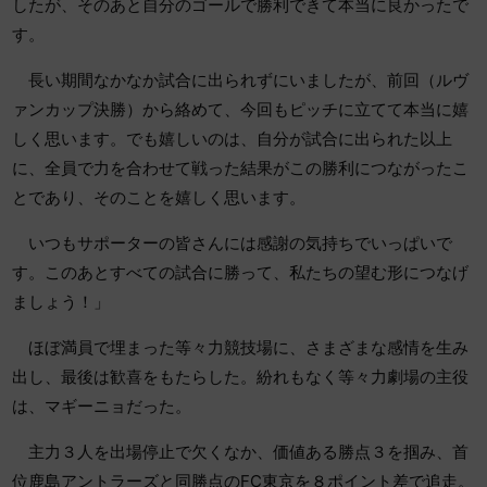
したが、そのあと自分のゴールで勝利できて本当に良かったで
す。
長い期間なかなか試合に出られずにいましたが、前回（ルヴ
ァンカップ決勝）から絡めて、今回もピッチに立てて本当に嬉
しく思います。でも嬉しいのは、自分が試合に出られた以上
に、全員で力を合わせて戦った結果がこの勝利につながったこ
とであり、そのことを嬉しく思います。
いつもサポーターの皆さんには感謝の気持ちでいっぱいで
す。このあとすべての試合に勝って、私たちの望む形につなげ
ましょう！」
ほぼ満員で埋まった等々力競技場に、さまざまな感情を生み
出し、最後は歓喜をもたらした。紛れもなく等々力劇場の主役
は、マギーニョだった。
主力３人を出場停止で欠くなか、価値ある勝点３を掴み、首
位鹿島アントラーズと同勝点のFC東京を８ポイント差で追走。