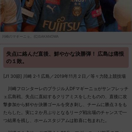
川崎のマギーニョ。(C)SAKANOWA
失点に絡んだ直後、鮮やかな決勝弾！ 広島は痛恨
の１敗。
[J1 30節] 川崎 2-1 広島／2019年11月２日／等々力陸上競技場
川崎フロンターレのブラジル人DFマギーニョがサンフレッチ
ェ広島戦、失点に直結するクリアミスをしたものの、直後に攻
撃参加から鮮やか決勝ゴールを突き刺し、チームに勝点３をも
たらした。実に２か月ぶりとなるリーグ戦出場のチャンスで一
つ結果を残し、ホームスタジアムは歓喜に包まれた。