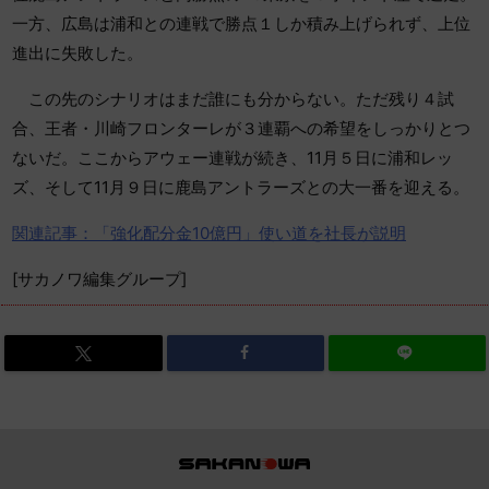
一方、広島は浦和との連戦で勝点１しか積み上げられず、上位
進出に失敗した。
この先のシナリオはまだ誰にも分からない。ただ残り４試
合、王者・川崎フロンターレが３連覇への希望をしっかりとつ
ないだ。ここからアウェー連戦が続き、11月５日に浦和レッ
ズ、そして11月９日に鹿島アントラーズとの大一番を迎える。
関連記事：「強化配分金10億円」使い道を社長が説明
[サカノワ編集グループ]