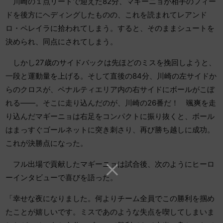
川崎の１点リードで迎えた82分、マギーニョが相手のフィー
ドを後方にヘディングしたものの、これを読まれてレアンド
ロ・ペレイラに拾われてしまう。すると、そのままシュートを
決められ、同点にされてしまう。
しかし27歳のサイドバックは先ほどのミスを挽回しようと、
一段と運動量を上げる。そして直後の84分、川崎の左サイドか
らのクロスが、ペナルティエリア内の右サイドにボールがこぼ
れる――。そこに走り込んだのが、川崎の26番だ！ 颯爽を走
り込んだマギーニョは右足をコンパクトに振り抜くと、ボール
はまっすぐゴールネットに突き刺さり、再び勝ち越しに成功。
これが決勝点になった。
フル出場で貢献したマギーニョは試合後、次のようにヒーロ
ーインタビューで喜びを語った。
「幸せな夜になりました。何よりチーム全員でこの勝利を掴め
たことが嬉しいです。ミスであのような失点を喫してしまいま