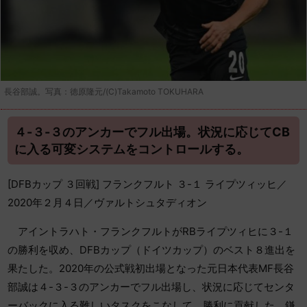
長谷部誠。写真：徳原隆元/(C)Takamoto TOKUHARA
４-３-３のアンカーでフル出場。状況に応じてCB
に入る可変システムをコントロールする。
[DFBカップ ３回戦] フランクフルト ３-１ ライプツィッヒ／
2020年２月４日／ヴァルトシュタディオン
アイントラハト・フランクフルトがRBライプツィヒに３-１
の勝利を収め、DFBカップ（ドイツカップ）のベスト８進出を
果たした。2020年の公式戦初出場となった元日本代表MF長谷
部誠は４-３-３のアンカーでフル出場し、状況に応じてセンタ
ーバックに入る難しいタスクをこなして、勝利に貢献した。鎌