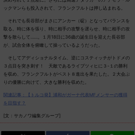
ックマンらも投入されて、フランクフルトは押し込まれる。
それでも長谷部がまさにアンカー（碇）となってバランスを
取る。時に体を張り、時に相手の攻撃を遅らせ、時に相手の攻
撃を散らして……。１月18日に36歳の誕生日を迎えた長谷部
が、試合全体を俯瞰して操っているようだった。
そしてアディショナルタイム、逆にコスティッチがトドメの
３点目を突き刺す！ 天敵であるライプツィヒに３-１の勝利
を収め、フランクフルトがベスト８進出を果たした。２大会ぶ
りの優勝に向けて、大きな勝利を収めた。
関連記事：【トルコ発】浦和がガーナ代表MFメンサーの獲得
を目指す？
[文：サカノワ編集グループ]