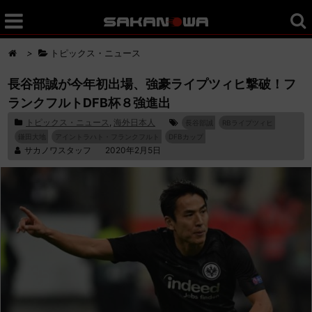
>
トピックス・ニュース
長谷部誠が今年初出場、強豪ライプツィヒ撃破！フ
ランクフルトDFB杯８強進出
トピックス・ニュース
,
海外日本人
長谷部誠
RBライプツィヒ
鎌田大地
アイントラハト・フランクフルト
DFBカップ
サカノワスタッフ
2020年2月5日