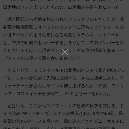
田大地はベンチ入りしたものの、出場機会を得られなかった。
試合開始から劣勢を強いられるフランクフルトだったが、長
谷部が臨機応変に４バックのセンターに落ちて３バック、ある
いは５バックのような形になる可変システムをコントロール
し、中央の広範囲をカバーする。そうして、主力メンバーを温
存しているとはいえ現在ブンデスリーガ２位の強豪であるライ
プツィヒのぶ厚い攻撃を食い止めていく。
すると17分、フランクフルトは相手のハンドで得たPKをアン
ドレ・シルバが決めて先制に成功する。さらに後半に入り、ア
ウェーチームがさらにラインを押し上げるなか、51分、フィリ
ップ・コスティッチが決めて、２-０とリードを広げた。
とはいえ、ここからライプツィヒの怒涛の反撃を受ける。ド
イツ代表FWティモ・ヴェルナーが投入された直後の68分、長
谷部の前のスペースを突かれ、飛び込んできたダニ・オルモに
決められて１点差に。さらには高速アタッカーのアデモラ・ル