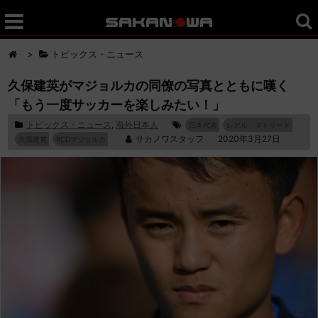
>
トピックス・ニュース
久保建英がマジョルカの同僚の写真とともに嘆く
「もう一度サッカーを楽しみたい！」
トピックス・ニュース
,
海外日本人
日本代表
レアル・マドリード
サカノワスタッフ
2020年3月27日
久保建英
RCDマジョルカ