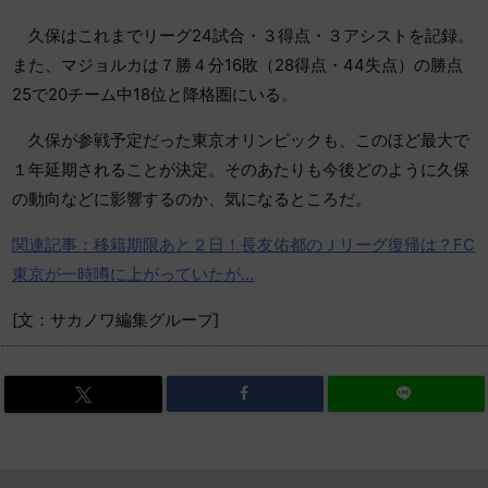
久保はこれまでリーグ24試合・３得点・３アシストを記録。
また、マジョルカは７勝４分16敗（28得点・44失点）の勝点
25で20チーム中18位と降格圏にいる。
久保が参戦予定だった東京オリンピックも、このほど最大で
１年延期されることが決定。そのあたりも今後どのように久保
の動向などに影響するのか、気になるところだ。
関連記事：移籍期限あと２日！長友佑都のＪリーグ復帰は？FC
東京が一時噂に上がっていたが…
[文：サカノワ編集グループ]