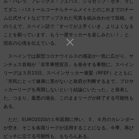
ル・パレラ、アレックス・フェバス、ジョセップ・セネ、そし
てダニ・パストールコーチらチームメイトとのこれまでのチー
ム公式サイトなどでアップされた写真を組み合わせて投稿。そ
のうえで、スペイン語で「すべてが上手くいき、よりよくなる
ことを願っています。もう一度サッカーを楽しみたい！」と、
現在の心境を伝えている。
スペインでは新型コロナウイルスの感染が一気に広がり、サ
ンチェス首相が「非常事態宣言」を発令する事態に。スペイン
リーグは３月23日、スペインサッカー連盟（RFEF）とともに
「市民にとって健康に害がないと政府が判断するまで、プロサ
ッカーリーグを再開しないという結論にいたった」と発表し
た。つまり、最悪の場合、このままリーグが終了する可能性も
ある。
ただ、EURO2020の１年延期に伴い、５、６月のカレンダー
が空き、そこを各国リーグが活用することになる。今季、再び
ピッチに立てる可能性も、もちろんある。