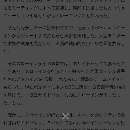
よるミーティングにすべて参加し、期間中は選手たちとコミュ
ニケーションを取りながらトレーニングにも加わった。
そんななか、チームは15日午前中、セカンドボールやスロー
インからシュートまで持ち込む練習を実施した。大型モニター
で実際の映像を見ながら、全員の戦術的な狙いや意図を共有し
た。
そのスローインからの練習では、右サイドバックであったこ
ともあり、スローインを行うことが多かった内田コーチが選手
たちにアドバイスを“伝授”。ちなみに、鹿島のチームメイトで
もあった、現在ポルティモネンセSCに所属する安西幸輝の名前
を挙げて、「彼はサイドバックなのにスローインが下手だっ
た」とも。
確かに、スローインのほとんどは、４バックのシステムであ
れば両サイドバック、３バックであれば両ウイングバックが行