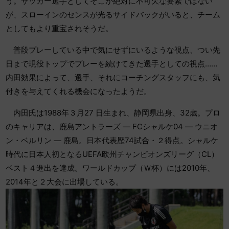
う。サッカー選手としてそこが絶対に不可欠な要素ではない
が、スローインのセンスが光るサイドバックがいると、チーム
としてもより重宝されそうだ。
普段プレーしている中で気にせずにいるような視点、つい先
日まで現役トップでプレーを続けてきた選手としての視点……
内田効果によって、選手、それにコーチングスタッフにも、気
付きを与えてくれる機会になったようだ。
内田氏は1988年３月27 日生まれ、静岡県出身、32歳。プロ
のキャリアは、鹿島アントラーズ ― FCシャルケ04 ― ウニオ
ン・ベルリン ― 鹿島。日本代表歴74試合・２得点。シャルケ
時代に日本人初となるUEFA欧州チャンピオンズリーグ（CL）
ベスト４進出を達成。ワールドカップ（Ｗ杯）には2010年、
2014年と２大会に出場している。