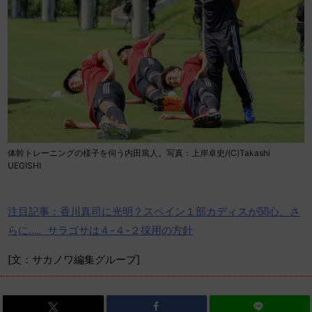
体幹トレーニングの様子を伺う内田篤人。写真：上岸卓史/(C)Takashi
UEGISHI
注目記事：香川真司に光明？スペイン１部カディスが関心、さ
らに…。サラゴサは４-４-２採用の方針
[文：サカノワ編集グループ]