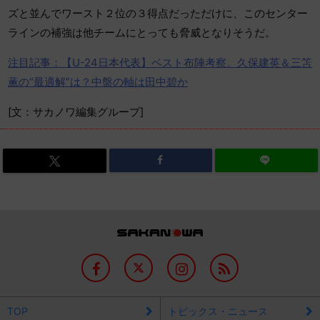
ズと並んでワースト２位の３得点だっただけに、このセンター
ラインの補強は他チームにとっても脅威となりそうだ。
注目記事：【U-24日本代表】ベスト布陣考察。久保建英＆三笘
薫の“最適解”は？中盤の軸は田中碧か
[文：サカノワ編集グループ]
TOP
トピックス・ニュース