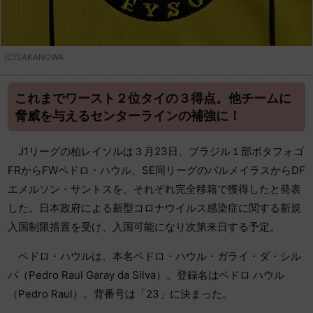
(C)SAKANOWA
これまでワースト２位タイの３得点。他チームに
脅威を与えるセンターラインの補強に！
J1リーグの柏レイソルは３月23日、ブラジル１部ボタフォゴ
FRからFWペドロ・ハウル、SE同リーグのパルメイラスからDF
エメルソン・サントスを、それぞれ完全移籍で獲得したと発表
した。日本政府による新型コロナウイルス感染症に関する新規
入国制限措置を受け、入国可能になり次第来日する予定。
ペドロ・ハウルは、本名ペドロ・ハウル・ガライ・ダ・シル
バ（Pedro Raul Garay da Silva）。登録名はペドロ ハウル
（Pedro Raul）。背番号は「23」に決まった。