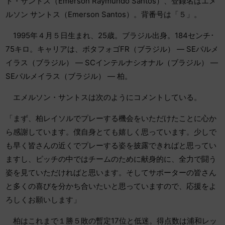
ド・サントス（Emerson Raymundo Santos）、登録名はエメ
ルソン サントス（Emerson Santos）。背番号は「５」。
1995年４月５日生まれ、25歳。ブラジル出身。184センチ･
75キロ。キャリアは、ボタフォゴFR（ブラジル） ― SEパルメ
イラス（ブラジル） ― SCインテルナシオナル（ブラジル） ―
SEパルメイラス（ブラジル） ― 柏。
エメルソン・サントスは次のようにコメントしている。
「まず、柏レイソルでプレーする機会をいただけたことに心か
ら感謝しています。僕自身とても嬉しく思っています。少しで
も早く皆さんの近くでプレーする姿を披露できればと思ってい
ますし、ピッチの中ではチームのために献身的に、全力で闘う
姿を見ていただければと思います。そしてサポーターの皆さん
と多くの喜びを分かち合いたいと思っていますので、応援をよ
ろしくお願いします」
柏はこれまで１勝５敗の暫定17位と低迷。得点数は浦和レッ